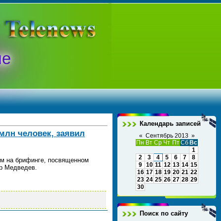
ые
Календарь записей
млн человек, заявил
«
Сентябрь 2013
»
Пн
Вт
Ср
Чт
Пт
Сб
Вс
1
2
3
4
5
6
7
8
ом на брифинге, посвященном
9
10
11
12
13
14
15
др Медведев.
16
17
18
19
20
21
22
23
24
25
26
27
28
29
30
Поиск по сайту