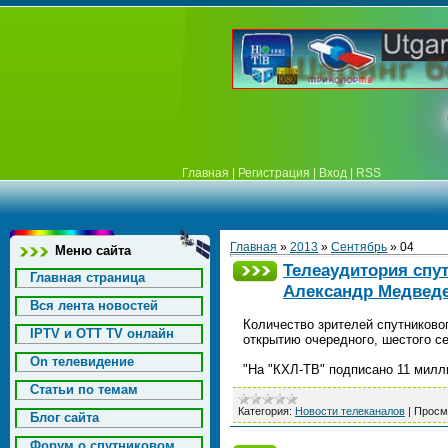
Главная
|
Регистрация
|
Вход
|
RSS
Главная
»
2013
»
Сентябрь
»
04
Меню сайта
Телеаудитория спут
Главная страница
Александр Медвед
Вся лента новостей
Количество зрителей спутниково
IPTV и OTT TV онлайн
открытию очередного, шестого с
On телевидение
"На "КХЛ-ТВ" подписано 11 милл
Статьи по темам
Категория:
Новости телеканалов
|
Просм
Блог сайта
Форум о спутниковом