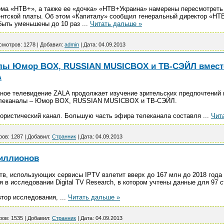
ма «НТВ+», а также ее «дочка» «НТВ+Украина» намерены пересмотреть
нтской платы. Об этом «Капиталу» сообщил генеральный директор «НТ
быть уменьшены до 10 раз
...
Читать дальше »
смотров:
1278
|
Добавил:
admin
|
Дата:
04.09.2013
алы Юмор BOX, RUSSIAN MUSICBOX и ТВ-СЭЙЛ вмест
A
ное телевидение ZALA продолжает изучение зрительских предпочтений 
елеканалы – Юмор BOX, RUSSIAN MUSICBOX и ТВ-СЭЙЛ.
ристический канал. Большую часть эфира телеканала составля
...
Чит
ров:
1287
|
Добавил:
Странник
|
Дата:
04.09.2013
миллионов
в, использующих сервисы IPTV взлетит вверх до 167 млн до 2018 года с
я в исследовании Digital TV Research, в котором учтены данные для 97 с
втор исследования,
...
Читать дальше »
ров:
1535
|
Добавил:
Странник
|
Дата:
04.09.2013