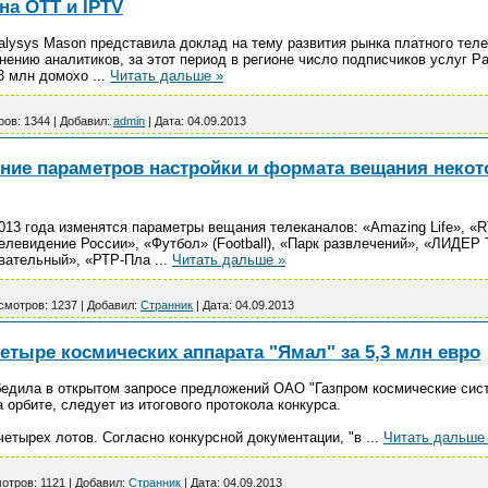
на OTT и IPTV
lysys Mason представила доклад на тему развития рынка платного тел
мнению аналитиков, за этот период в регионе число подписчиков услуг P
,3 млн домохо
...
Читать дальше »
ров:
1344
|
Добавил:
admin
|
Дата:
04.09.2013
ие параметров настройки и формата вещания некот
013 года изменятся параметры вещания телеканалов: «Amazing Life», «RT
левидение России», «Футбол» (Football), «Парк развлечений», «ЛИДЕР
овательный», «РТР-Пла
...
Читать дальше »
смотров:
1237
|
Добавил:
Странник
|
Дата:
04.09.2013
етыре космических аппарата "Ямал" за 5,3 млн евро
едила в открытом запросе предложений ОАО "Газпром космические сис
 орбите, следует из итогового протокола конкурса.
четырех лотов. Согласно конкурсной документации, "в
...
Читать дальше
отров:
1121
|
Добавил:
Странник
|
Дата:
04.09.2013