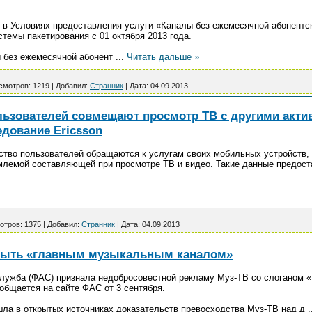
в Условиях предоставления услуги «Каналы без ежемесячной абонентс
стемы пакетирования с 01 октября 2013 года.
ы без ежемесячной абонент
...
Читать дальше »
смотров:
1219
|
Добавил:
Странник
|
Дата:
04.09.2013
льзователей совмещают просмотр ТВ с другими акт
едование Ericsson
тво пользователей обращаются к услугам своих мобильных устройств,
млемой составляющей при просмотре ТВ и видео. Такие данные предост
отров:
1375
|
Добавил:
Странник
|
Дата:
04.09.2013
 быть «главным музыкальным каналом»
лужба (ФАС) признала недобросовестной рекламу Муз-ТВ со слоганом «
общается на сайте ФАС от 3 сентября.
ла в открытых источниках доказательств превосходства Муз-ТВ над д
.