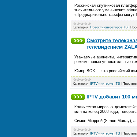
Российская спутниковая платфор
значительного уменьшения абоне
«Предварительно тарифы могут 
Категория:
Новости операторов ТВ
|
Про
Смотрите телекан
телевидением ZAL
Уважаемые абоненты, интерактив
режиме новые увлекательные т
Юмор BOX — это российский юмо
Категория:
IPTV - интернет ТВ
|
Просмот
IPTV добавит 100 
Количество мировых домохозяйст
млн на конец 2008 года, говоритс
Симон Мюррей (Simon Murray), а
Категория:
IPTV - интернет ТВ
|
Просмот