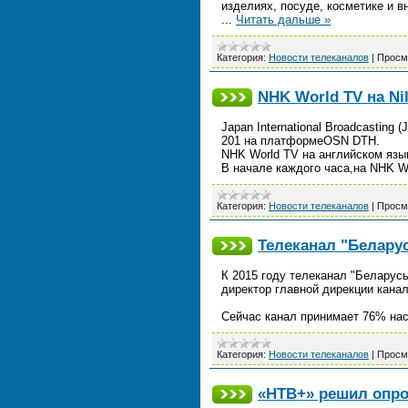
изделиях, посуде, косметике и в
...
Читать дальше »
Категория:
Новости телеканалов
|
Просм
NHK World TV на Nil
Japan International Broadcasting
201 на платформеOSN DTH.
NHK World TV на английском язык
В начале каждого часа,на NHK W
Категория:
Новости телеканалов
|
Просм
Телеканал "Беларус
К 2015 году телеканал "Беларус
директор главной дирекции кана
Сейчас канал принимает 76% нас
Категория:
Новости телеканалов
|
Просм
«НТВ+» решил опро