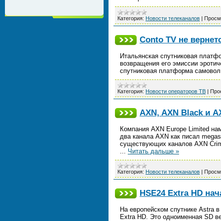
Категория:
Новости телеканалов
|
Просм
Conto TV не вернет
Итальянская спутниковая платфо
возвращения его эмиссии эротич
спутниковая платформа самовол
Категория:
Новости операторов ТВ
|
Про
AXN, AXN Black и A
Компания AXN Europe Limited на
два канала AXN как писал megasa
существующих каналов AXN Crime
...
Читать дальше »
Категория:
Новости телеканалов
|
Просм
HSE24 Extra HD нач
На европейском спутнике Astra 
Extra HD. Это одноименная SD в