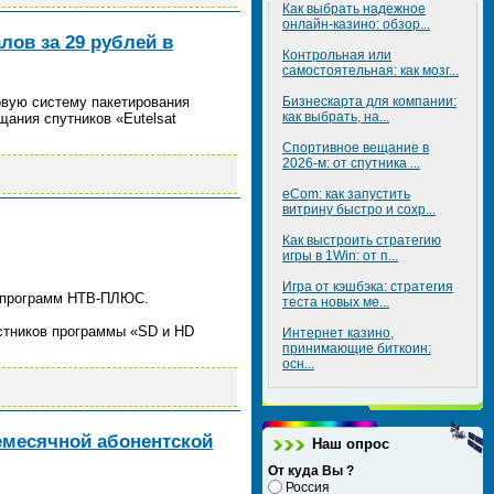
Как выбрать надежное
онлайн-казино: обзор...
ов за 29 рублей в
Контрольная или
самостоятельная: как мозг...
овую систему пакетирования
Бизнескарта для компании:
как выбрать, на...
щания спутников «Eutelsat
Спортивное вещание в
2026-м: от спутника ...
eCom: как запустить
витрину быстро и сохр...
Как выстроить стратегию
игры в 1Win: от п...
Игра от кэшбэка: стратегия
и программ НТВ-ПЛЮС.
теста новых ме...
стников программы «SD и HD
Интернет казино,
принимающие биткоин:
осн...
емесячной абонентской
Наш опрос
От куда Вы ?
Россия