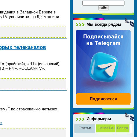
евидения в Западной Европе в
ayTV увеличится на 9,2 млн или
Мы всегда рядом
орых телеканалов
» (арабский), «RT» (испанский),
 ТВ – РФ», «OCEAN-TV»,
темы" по страхованию четырех
Информеры
 »
Статьи
OnlineTV
Forum