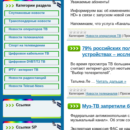
Уважаемые абоненты!
Категории раздела
Информируем вас об изменениях 
Спутниковые новости
HD» в связи с запуском новой си
Транспондерные новости
Напоминаем, что услуга «Канал
Новости операторов ТВ
Категория:
Новости операторов ТВ
|
Про
Новости телеканалов
Спорт на телевидении
79% российских по
устройствах – иссл
Цифровое кабельное ТВ
Цифровое DVBT/T2 ТВ
Во время просмотра ТВ большинс
считают интернет-доступ неотъе
IPTV - интернет ТВ
"Выбор телезрителей".
Новости радиостанций
Татьяна Ле
...
Читать дальше »
Новости Telesat-News
Категория:
Новости телеканалов
|
Просм
Ссылки
Муз-ТВ запретили
Федеральная антимонопольная с
музыкальный канал». Об этом со
Ссылки SP
Экспертная комиссия ФАС не наш