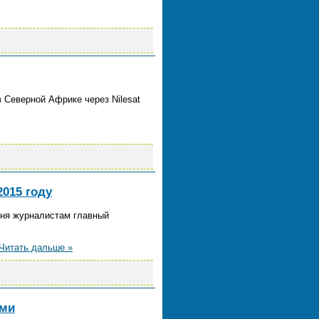
в Северной Африке через Nilesat
2015 году
дня журналистам главный
Читать дальше »
ами