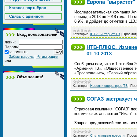
Европа "вырастет" 
Каталог партнёров
Исследовательская компания Ana
Cвязь с админом
период с 2013 по 2018 года. По 
8,9%, и дойдёт до отметки в 113
Вход пользователей
Категория:
IPTV - интернет ТВ
|
Просмот
Логин:
НТВ-ПЛЮС. Изменен
Пароль:
запомнить
01.10.2013
Забыл пароль
|
Регистрация
или
Сообщаем вам, что с 1 октября 2
«Армения ТВ», «Общественное те
«Просвещение», «Первый образ
Объявления!
Категория:
Новости операторов ТВ
|
Про
СОГАЗ застрахует ч
Страховая компания "СОГАЗ" поб
космических аппаратов "Ямал" на
Запрос предложений состоял из 
Категория:
Спутниковые новости
|
Просм