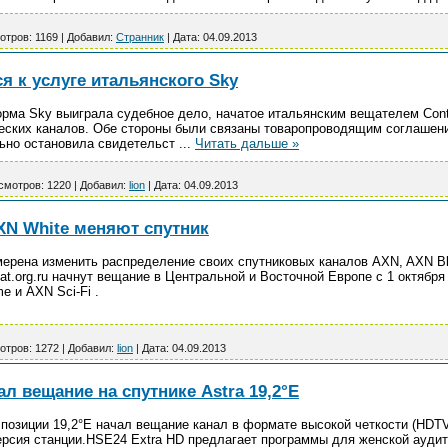
отров:
1169
|
Добавил:
Странник
|
Дата:
04.09.2013
ся к услуге итальянского Sky
рма Sky выиграла судебное дело, начатое итальянским вещателем Cont
еских каналов. Обе стороны были связаны товаропроводящим соглашени
ьно остановила свидетельст
...
Читать дальше »
смотров:
1220
|
Добавил:
lion
|
Дата:
04.09.2013
XN White меняют спутник
мерена изменить распределение своих спутниковых каналов AXN, AXN Bl
t.org.ru начнут вещание в Центральной и Восточной Европе с 1 октября
 и AXN Sci-Fi .
отров:
1272
|
Добавил:
lion
|
Дата:
04.09.2013
ал вещание на спутнике Astra 19,2°E
в позиции 19,2°E начал вещание канал в формате высокой четкости (HDT
ерсия станции.HSE24 Extra HD предлагает программы для женской аудит