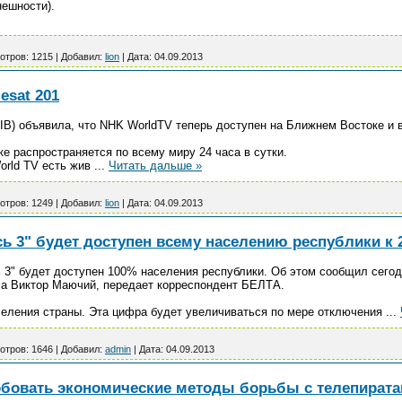
нешности).
отров:
1215
|
Добавил:
lion
|
Дата:
04.09.2013
esat 201
 (JIB) объявила, что NHK WorldTV теперь доступен на Ближнем Востоке и 
е распространяется по всему миру 24 часа в сутки.
orld TV есть жив
...
Читать дальше »
отров:
1249
|
Добавил:
lion
|
Дата:
04.09.2013
ь 3" будет доступен всему населению республики к 
ь 3" будет доступен 100% населения республики. Об этом сообщил сего
ла Виктор Маючий, передает корреспондент БЕЛТА.
еления страны. Эта цифра будет увеличиваться по мере отключения
...
отров:
1646
|
Добавил:
admin
|
Дата:
04.09.2013
бовать экономические методы борьбы с телепират