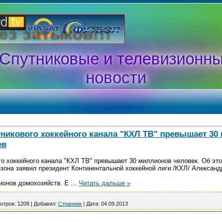
Спутниковые и телевизионн
новости
никового хоккейного канала "КХЛ ТВ" превышает 30 
ев
го хоккейного канала "КХЛ ТВ" превышает 30 миллионов человек. Об эт
езона заявил президент Континентальной хоккейной лиги /КХЛ/ Алексан
ионов домохозяйств. Е
...
Читать дальше »
отров:
1209
|
Добавил:
Странник
|
Дата:
04.09.2013