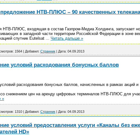
 предложение НТВ-ПЛЮС – 90 качественных телеканал
ия НТВ-ПЛЮС, входящая в состав Газпром-Медиа Холдинга, запускает н
живающих в западной части территории Российской Федерации в зоне ве
кацией спутник Eutelsat
...
Читать дальше »
смотров:
1564
|
Добавил:
Странник
|
Дата:
04.09.2013
ние условий расходования бонусных баллов
условий расходования бонусных баллов, начисленных в рамках акций 
зи со снижением цен на аренду цифровых терминалов НТВ-ПЛЮС для уча
 »
смотров:
1310
|
Добавил:
Странник
|
Дата:
04.09.2013
ие условий предоставления услуги «Каналы без еж
ателей HD»