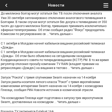
Новости
До миллиона болгар могут остаться без ТВ после отключения аналога
Уже 30 сентября запланировано отключение аналогового телевещания в
Болгарии. В таком случае могут остаться без досупа к телевидению от 350
тысяч до одного миллиона болгар, привыкших принимать исключительно
эфирные телепрограммы. Об этом сообщил радио "Фокус” председатель
Комиссии по регулированию св
...
Читать дальше »
С 1 октября в Молдове начнет кабельное вещание российский телеканал
«Дождь».
С 1 октября в Молдове начнет кабельное вещание российский телеканал
«Дождь». Об этом было объявлено на сегодняшнем заседании
Координационного совета по телерадиовещанию (КСТР) РМ. В то же время
регулятор отклонил просьбу компании TV RAIN (владеет правами на
ретрансляцию «Дождя») на вещание в тестово
...
Читать дальше »
Запуск "Рокота" с тремя спутниками Swarm назначен на 14 ноября
Запуск ракеты-носителя легкого класса "Рокот" с тремя европейскими
комическими аппаратами Swarm назначен на 14 ноября с космодрома
Плесецк, сообщил РИА Новости источник в космической отрасли.
"На космодроме Плесецк идет подготовка к запуску трех евроспутников
Swarm, доставленных на космодром
...
Читать дальше »
Posavina TV тестируется Eutelsat 16A