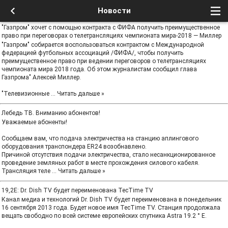
Новости
"Газпром" хочет с помощью контракта с ФИФА получить преимущественное
право при переговорах о телетрансляциях чемпионата мира-2018 — Миллер
"Газпром" собирается воспользоваться контрактом с Международной
федерацией футбольных ассоциаций /ФИФА/, чтобы получить
преимущественное право при ведении переговоров о телетрансляциях
чемпионата мира 2018 года. Об этом журналистам сообщил глава
Газпрома" Алексей Миллер.
"Телевизионные
...
Читать дальше »
Лебедь ТВ. Вниманию абонентов!
Уважаемые абоненты!
Сообщаем вам, что подача электричества на станцию аплингового
оборудования транспондера ER24 возобнавлено.
Причиной отсутствия подачи электричества, стало несанкционированное
проведение земляных работ в месте прохождения силового кабеля.
Трансляция теле
...
Читать дальше »
19,2E: Dr. Dish TV будет переименована TecTime TV
Канал медиа и технологий Dr. Dish TV будет переименована в понедельник
16 сентября 2013 года. Будет новое имя TecTime TV. Станция продолжала
вещать свободно по всей системе европейских спутника Astra 19.2 ° E.