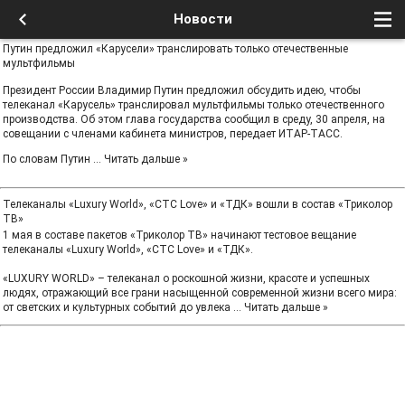
Новости
Путин предложил «Карусели» транслировать только отечественные
мультфильмы
Президент России Владимир Путин предложил обсудить идею, чтобы
телеканал «Карусель» транслировал мультфильмы только отечественного
производства. Об этом глава государства сообщил в среду, 30 апреля, на
совещании с членами кабинета министров, передает ИТАР-ТАСС.
По словам Путин
...
Читать дальше »
Телеканалы «Luxury World», «СТС Love» и «ТДК» вошли в состав «Триколор
ТВ»
1 мая в составе пакетов «Триколор ТВ» начинают тестовое вещание
телеканалы «Luxury World», «СТС Love» и «ТДК».
«LUXURY WORLD» – телеканал о роскошной жизни, красоте и успешных
людях, отражающий все грани насыщенной современной жизни всего мира:
от светских и культурных событий до увлека
...
Читать дальше »