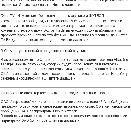
разные изображения на параллельное включенных экранах в рамках одной
подписки. До сих пор для эт
...
Читать дальше »
"Xtra TV". Изменение абонплаты за просмотр пакета ФУТБОЛ
С сожалением сообщаем, что вследствие увеличения валютного курса и
инфляции, что повлияло на стоимость закупаемого телевизионного
контента, с первого июня Экстра Ти Ви вынужден поднять абонплату за
просмотр премиального пакета ФУТБОЛ до 39 гривен в месяц с ндс. Экстра
Ти Ви делает все возможное для
...
Читать дальше »
В США запущен новый разведывательный спутник
В американском штате Флорида состоялся запуск ракеты-носителя Atlas 5 с
засекреченным спутником, который будет использоваться в интересах
Национального управления разведки США. Ракета стартовала с базы ВВС
США, расположенной рядом с космодромом на мысе Канаверал. На орбиту
секретный космический а
...
Читать дальше »
Спутниковый оператор Азербайджана выходит на рынок Европы
ОАО "Азеркосмос" министерства связи и высоких технологий Азербайджана
предложило свои услуги операторам европейских стран. Об этом говорится в
сообщении ОАО, распространенном в четверг.
В сообщении отмечается, что переговоры о сотрудничестве с европейскими
партнерами ОАО были пров
...
Читать дальше »