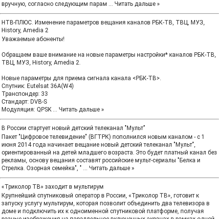
вручную, согласно следующим парам
...
Читать дальше »
НТВ-ПЛЮС. Изменение параметров вещания каналов РБК-ТВ, ТВЦ, МУЗ,
History, Аmedia 2
Уважаемые абоненты!
Обращаем ваше внимание на новые параметры настройки* каналов РБК-ТВ,
ТВЦ, МУЗ, History, Аmedia 2.
Новые параметры для приема сигнала канала <РБК-ТВ>.
Спутник: Eutelsat 36A(W4)
Транспондер: 33
Стандарт: DVB-S
Модуляция: QPSK
...
Читать дальше »
В России стартует новый детский телеканал "Мульт"
Пакет "Цифровое телевидение" (ВГТРК) пополнился новым каналом - с 1
июня 2014 года начинает вещание новый детский телеканал "Мульт",
ориентированный на детей младшего возраста. Это будет платный канал без
рекламы, основу вещания составят российские мульт-сериалы "Белка и
Стрелка. Озорная семейка", "
...
Читать дальше »
«Триколор ТВ» заходит в мультирум
Крупнейший спутниковый оператор в России, «Триколор ТВ», готовит к
запуску услугу мультирум, которая позволит объединить два телевизора в
доме и подключить их к одноименной спутниковой платформе, получая