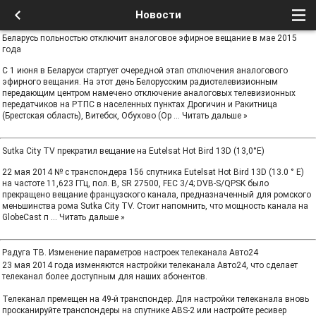
Новости
Беларусь польностью отключит аналоговое эфирное вещание в мае 2015
года
С 1 июня в Беларуси стартует очередной этап отключения аналогового
эфирного вещания. На этот день Белорусским радиотелевизионным
передающим центром намечено отключение аналоговых телевизионных
передатчиков на РТПС в населенных пунктах Дрогичин и Ракитница
(Брестская область), Витебск, Обухово (Ор
...
Читать дальше »
Sutka City TV прекратил вещание на Eutelsat Hot Bird 13D (13,0°E)
22 мая 2014 № с транспондера 156 спутника Eutelsat Hot Bird 13D (13.0 ° E)
на частоте 11,623 ГГц, пол. В, SR 27500, FEC 3/4; DVB-S/QPSK было
прекращено вещание французского канала, предназначенный для ромского
меньшинства рома Sutka City TV. Стоит напомнить, что мощность канала на
GlobeCast п
...
Читать дальше »
Радуга ТВ. Изменение параметров настроек телеканала Авто24
23 мая 2014 года изменяются настройки телеканала Авто24, что сделает
телеканал более доступным для наших абонентов.
Телеканал премещен на 49-й транспондер. Для настройки телеканала вновь
просканируйте транспондеры на спутнике ABS-2 или настройте ресивер