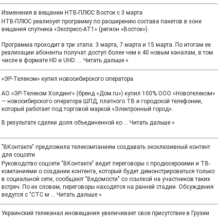
Изменения в вещании НТВ‑ПЛЮС Восток с 3 марта
НТВ‑ПЛЮС реализует программу по расширению состава пакетов в зоне
вещания спутника «Экспресс‑АТ1» (регион «Восток»).
Программа проходит в три этапа: 3 марта, 7 марта и 15 марта. По итогам ее
реализации абоненты получат доступ более чем к 40 новым каналам, в том
числе в формате HD и UHD.
...
Читать дальше »
«ЭР-Телеком» купил новосибирского оператора
АО «ЭР-Телеком Холдинг» (бренд «Дом.ru») купил 100% ООО «Новотелеком»
— новосибирского оператора ШПД, платного ТВ и городской телефонии,
который работает под торговой маркой «Электронный город».
В результате сделки доля объединенной ко
...
Читать дальше »
"ВКонтакте" предложила телекомпаниям создавать эксклюзивный контент
для соцсети
Руководство соцсети "ВКонтакте" ведет переговоры с продюсерскими и ТВ-
компаниями о создании контента, который будет демонстрироваться только
в социальной сети, сообщают "Ведомости" со ссылкой на участников таких
встреч. По их словам, переговоры находятся на ранней стадии. Обсуждения
ведутся с "СТС м
...
Читать дальше »
Украинский телеканал иновещания увеличивает свое присутствие в Грузии