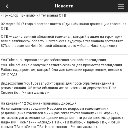
Новости
«Триколор ТВ» включил телеканал ОТВ
02 марта 2017 года в составе пакета «Единый» начал трансляцию телеканал
ОТВ.
ОТВ — единственный областной телеканал, который вещает на территории
всей Челябинской области. Зрительская аудитория телеканала составляет
87% от населения Челябинской области, а это — бол
...
Читать дальше »
YouTube анонсировал запуск собственного онлайн-телевидения
YouTube объявил о запуске платного сервиса для просмотра телевидения.
Работа над проектом, который был для компании приоритетным, велась с
2012 года
Видеохостинг YouTube запустит сервис для просмотра телевидения в
режиме онлайн. Об этом объявила исполнительный директор YouTube
Сьюзен Во
...
Читать дальше »
На канале «112 Украина» появилась дирекция
На сегодняшнем заседании Нацсовет по вопросам телевидения и
радиовещания готовился в 22-й раз отказать телеканалу «112 Украина»,
пытающемуся изменить концепции вещания пяти региональных цифровых
лицензий – компаний «Ариадна ТВ», «ТВ Выбор», «Партнер ТВ», «Новый
формат ТВ» и «Лидер ТВ». Но телеканал
...
Читать дальше »