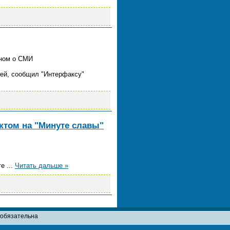
оном о СМИ
ией, сообщил "Интерфаксу"
ктом на "Минуте славы"
те
...
Читать дальше »
т обязательна