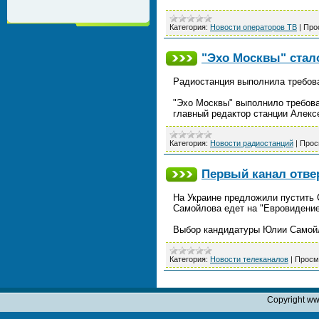
Категория:
Новости операторов ТВ
|
Про
"Эхо Москвы" стал
Радиостанция выполнила требова
"Эхо Москвы" выполнило требова
главный редактор станции Алекс
Категория:
Новости радиостанций
|
Прос
Первый канал отве
На Украине предложили пустить 
Самойлова едет на "Евровидение
Выбор кандидатуры Юлии Самойло
Категория:
Новости телеканалов
|
Просм
Copyright ww