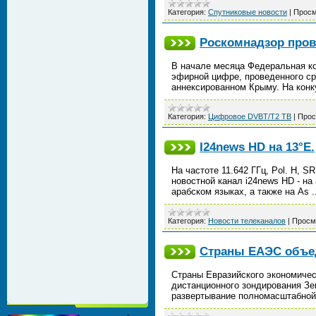
Категория:
Спутниковые новости
|
Просм
Роскомнадзор пров
В начале месяца Федеральная ко
эфирной цифре, проведенного сре
аннексированном Крыму. На конк
Категория:
Цифровое DVBT/T2 ТВ
|
Прос
I24news HD на 13°Е.
На частоте 11.642 ГГц, Pol. H, S
новостной канал i24news HD - на
арабском языках, а также на As
.
Категория:
Новости телеканалов
|
Просм
Страны ЕАЭС объе
Страны Евразийского экономичес
дистанционного зондирования Зе
развертывание полномасштабной