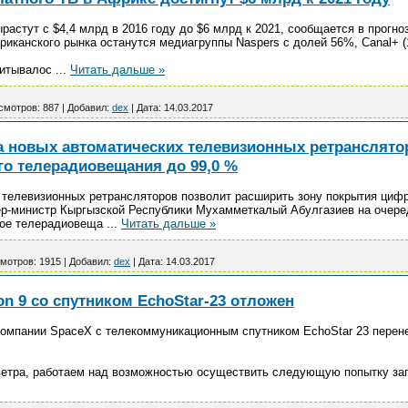
астут с $4,4 млрд в 2016 году до $6 млрд к 2021, сообщается в прогно
иканского рынка останутся медиагруппы Naspers с долей 56%, Canal+ (1
читывалос
...
Читать дальше »
смотров:
887
|
Добавил:
dex
|
Дата:
14.03.2017
ка новых автоматических телевизионных ретранслято
о телерадиовещания до 99,0 %
 телевизионных ретрансляторов позволит расширить зону покрытия циф
ер-министр Кыргызской Республики Мухамметкалый Абулгазиев на очере
вое телерадиовеща
...
Читать дальше »
мотров:
1915
|
Добавил:
dex
|
Дата:
14.03.2017
on 9 со спутником EchoStar-23 отложен
 компании SpaceX с телекоммуникационным спутником EchoStar 23 перен
 ветра, работаем над возможностью осуществить следующую попытку за