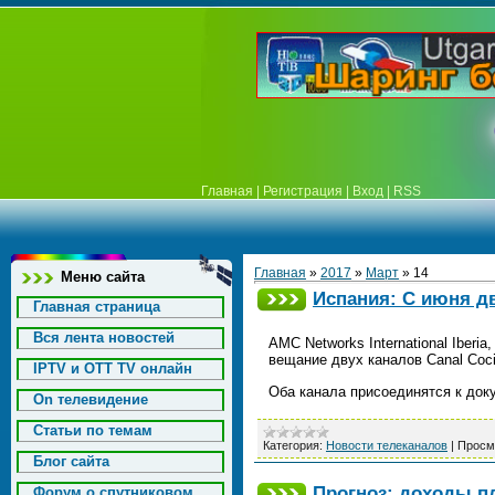
Главная
|
Регистрация
|
Вход
|
RSS
Главная
»
2017
»
Март
»
14
Меню сайта
Испания: С июня д
Главная страница
Вся лента новостей
AMC Networks International Iber
вещание двух каналов Canal Coc
IPTV и OTT TV онлайн
Оба канала присоединятся к док
On телевидение
Статьи по темам
Категория:
Новости телеканалов
|
Просм
Блог сайта
Прогноз: доходы пл
Форум о спутниковом