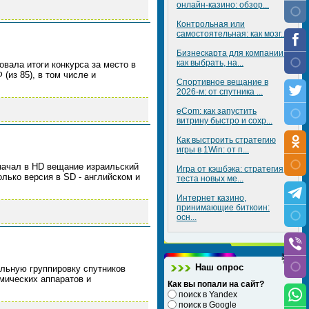
онлайн-казино: обзор...
Контрольная или
самостоятельная: как мозг...
Бизнескарта для компании:
как выбрать, на...
вала итоги конкурса за место в
(из 85), в том числе и
Спортивное вещание в
2026-м: от спутника ...
eCom: как запустить
витрину быстро и сохр...
Как выстроить стратегию
игры в 1Win: от п...
E) начал в HD вещание израильский
Игра от кэшбэка: стратегия
олько версия в SD - английском и
теста новых ме...
Интернет казино,
принимающие биткоин:
осн...
Наш опрос
альную группировку спутников
мических аппаратов и
Как вы попали на сайт?
поиск в Yandex
поиск в Google