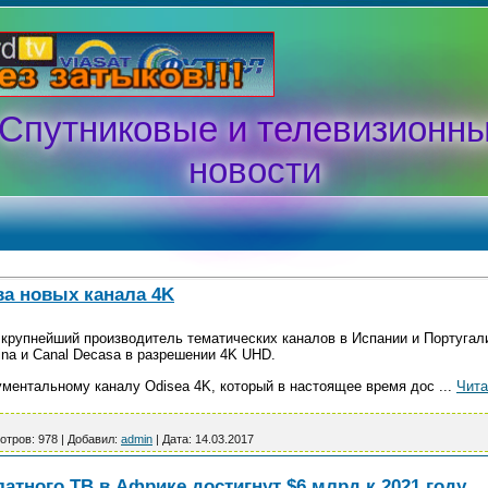
Спутниковые и телевизионн
новости
ва новых канала 4K
ia, крупнейший производитель тематических каналов в Испании и Португал
ina и Canal Decasa в разрешении 4K UHD.
ументальному каналу Odisea 4K, который в настоящее время дос
...
Чита
отров:
978
|
Добавил:
admin
|
Дата:
14.03.2017
атного ТВ в Африке достигнут $6 млрд к 2021 году