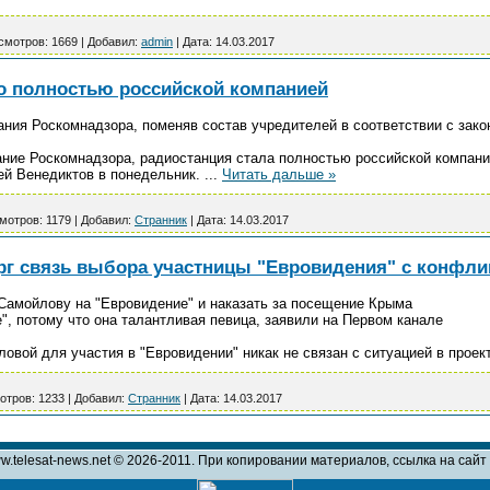
смотров:
1669
|
Добавил:
admin
|
Дата:
14.03.2017
о полностью российской компанией
ния Роскомнадзора, поменяв состав учредителей в соответствии с зак
ние Роскомнадзора, радиостанция стала полностью российской компан
ей Венедиктов в понедельник.
...
Читать дальше »
мотров:
1179
|
Добавил:
Странник
|
Дата:
14.03.2017
рг связь выбора участницы "Евровидения" с конфли
Самойлову на "Евровидение" и наказать за посещение Крыма
", потому что она талантливая певица, заявили на Первом канале
вой для участия в "Евровидении" никак не связан с ситуацией в проек
отров:
1233
|
Добавил:
Странник
|
Дата:
14.03.2017
w.telesat-news.net © 2026-2011. При копировании материалов, ссылка на сай