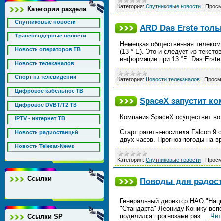
Категория:
Спутниковые новости
|
Просм
Категории раздела
Спутниковые новости
ARD Das Erste тольк
Транспондерные новости
Немецкая общественная телекомпа
Новости операторов ТВ
(13 ° E). Это и следует из текс
информации при 13 °Е. Das Erst
Новости телеканалов
Спорт на телевидении
Категория:
Новости телеканалов
|
Просм
Цифровое кабельное ТВ
SpaceX запустит к
Цифровое DVBT/T2 ТВ
Компания SpaceX осуществит во 
IPTV - интернет ТВ
Старт ракеты-носителя Falcon 9 
Новости радиостанций
двух часов. Прогноз погоды на в
Новости Telesat-News
Категория:
Спутниковые новости
|
Просм
Ссылки
Поводы для радос
Генеральный директор НАО "Наци
"Стандарта" Леониду Конику всп
поделился прогнозами раз
...
Чит
Ссылки SP