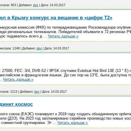
отров:
853
|
Добавил:
dex
|
Дата:
14.03.2017
ел в Крыму конкурс на вещание в «цифре Т2»
нкурсная комиссия (ФКК) по телерадиовещанию Роскомнадзора опублико
ди региональных телеканалов. Победителей объявили в 72 регионах РФ 
урс подавалось всего д
...
Читать дальше »
мотров:
1248
|
Добавил:
dex
|
Дата:
14.03.2017
R: 27500, FEC: 3/4, DVB-S2 / 8PSK спутнике Eutelsat Hot Bird 13Е (13 ° 
 английском и французском языках. До сих пор на 13°E, была доступна т
..
Читать дальше »
отров:
1213
|
Добавил:
dex
|
Дата:
14.03.2017
динит космос
кого союза (ЕАЭС) планируют к 2019 году создать объединенную орбит
мли (ДЗЗ). На 2023 год запланировано серийное производство новых кос
 совместной группировки. Эт
...
Читать дальше »