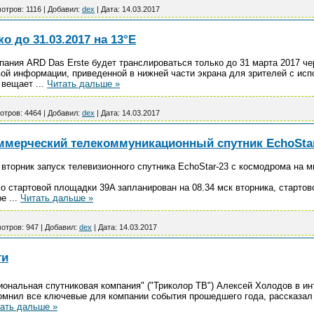
отров:
1116
|
Добавил:
dex
|
Дата:
14.03.2017
о до 31.03.2017 на 13°E
ния ARD Das Erste будет транслироваться только до 31 марта 2017 чере
товой информации, приведенной в нижней части экрана для зрителей с и
e вещает
...
Читать дальше »
отров:
4464
|
Добавил:
dex
|
Дата:
14.03.2017
оммерческий телекоммуникационный спутник EchoSta
вторник запуск телевизионного спутника EchoStar-23 с космодрома на 
со стартовой площадки 39A запланирован на 08.34 мск вторника, стартов
ре
...
Читать дальше »
отров:
947
|
Добавил:
dex
|
Дата:
14.03.2017
ти
ональная спутниковая компания" ("Триколор ТВ") Алексей Холодов в и
омнил все ключевые для компании события прошедшего года, рассказал 
ать дальше »