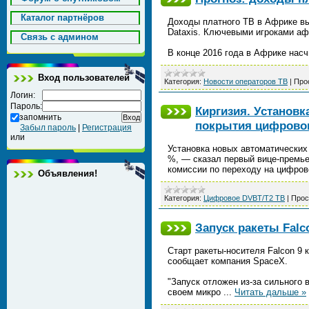
Каталог партнёров
Доходы платного ТВ в Африке выр
Dataxis. Ключевыми игроками афр
Cвязь с админом
В конце 2016 года в Африке нас
Вход пользователей
Категория:
Новости операторов ТВ
|
Про
Логин:
Пароль:
Киргизия. Установ
запомнить
покрытия цифровог
Забыл пароль
|
Регистрация
или
Установка новых автоматических
%, — сказал первый вице-премь
комиссии по переходу на цифро
Объявления!
Категория:
Цифровое DVBT/T2 ТВ
|
Прос
Запуск ракеты Falc
Старт ракеты-носителя Falcon 9
сообщает компания SpaceX.
"Запуск отложен из-за сильного
своем микро
...
Читать дальше »