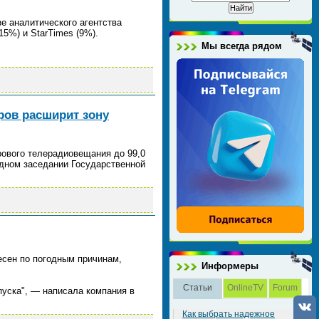
зе аналитического агентства
5%) и StarTimes (9%).
Мы всегда рядом
ров расширит зону
рового телерадиовещания до 99,0
дном заседании Государственной
есен по погодным причинам,
Информеры
Статьи
OnlineTV
Forum
пуска", — написала компания в
Как выбрать надежное