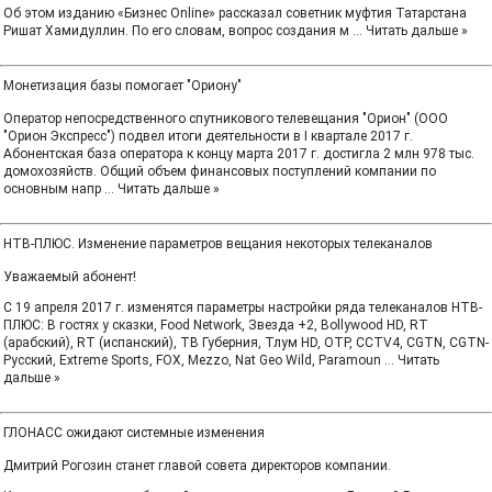
Об этом изданию «Бизнес Online» рассказал советник муфтия Татарстана
Ришат Хамидуллин. По его словам, вопрос создания м
...
Читать дальше »
Монетизация базы помогает "Ориону"
Оператор непосредственного спутникового телевещания "Орион" (ООО
"Орион Экспресс") подвел итоги деятельности в I квартале 2017 г.
Абонентская база оператора к концу марта 2017 г. достигла 2 млн 978 тыс.
домохозяйств. Общий объем финансовых поступлений компании по
основным напр
...
Читать дальше »
НТВ‑ПЛЮС. Изменение параметров вещания некоторых телеканалов
Уважаемый абонент!
С 19 апреля 2017 г. изменятся параметры настройки ряда телеканалов НТВ-
ПЛЮС: В гостях у сказки, Food Network, Звезда +2, Bollywood HD, RT
(арабский), RT (испанский), ТВ Губерния, Тлум HD, ОТР, CCTV4, CGTN, CGTN-
Русский, Extreme Sports, FOX, Mezzo, Nat Geo Wild, Paramoun
...
Читать
дальше »
ГЛОНАСС ожидают системные изменения
Дмитрий Рогозин станет главой совета директоров компании.