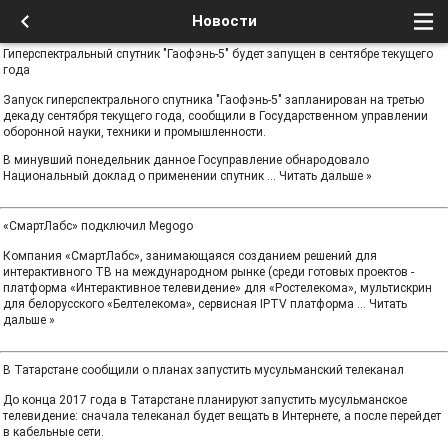
Новости
Гиперспектральный спутник "Гаофэнь-5" будет запущен в сентябре текущего
года
Запуск гиперспектрального спутника "Гаофэнь-5" запланирован на третью
декаду сентября текущего года, сообщили в Государственном управлении
оборонной науки, техники и промышленности.
В минувший понедельник данное Госуправление обнародовало
Национальный доклад о применении спутник
...
Читать дальше »
«СмартЛабс» подключил Megogo
Компания «СмартЛабс», занимающаяся созданием решений для
интерактивного ТВ на международном рынке (среди готовых проектов -
платформа «Интерактивное телевидение» для «Ростелекома», мультискрин
для белорусского «Белтелекома», сервисная IPTV платформа
...
Читать
дальше »
В Татарстане сообщили о планах запустить мусульманский телеканал
До конца 2017 года в Татарстане планируют запустить мусульманское
телевидение: сначала телеканал будет вещать в Интернете, а после перейдет
в кабельные сети.