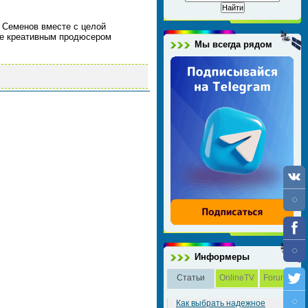
 Семенов вместе с целой
же креативным продюсером
Мы всегда рядом
Информеры
Статьи
OnlineTV
Forum
Как выбрать надежное