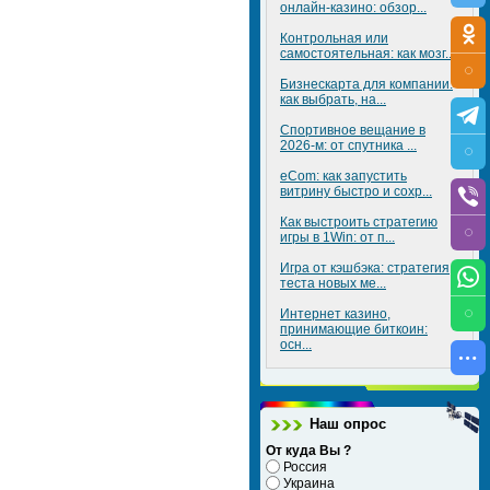
онлайн-казино: обзор...
Контрольная или
самостоятельная: как мозг...
Бизнескарта для компании:
как выбрать, на...
Спортивное вещание в
2026-м: от спутника ...
eCom: как запустить
витрину быстро и сохр...
Как выстроить стратегию
игры в 1Win: от п...
Игра от кэшбэка: стратегия
теста новых ме...
Интернет казино,
принимающие биткоин:
осн...
Наш опрос
От куда Вы ?
Россия
Украина