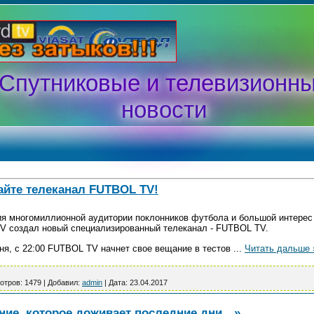
Спутниковые и телевизионн
новости
айте телеканал FUTBOL TV!
ия многомиллионной аудитории поклонников футбола и большой интерес
V создал новый специализированный телеканал - FUTBOL TV.
ня, с 22:00 FUTBOL TV начнет свое вещание в тестов
...
Читать дальше 
отров:
1479
|
Добавил:
admin
|
Дата:
23.04.2017
ание, которое доживает последние дни…»