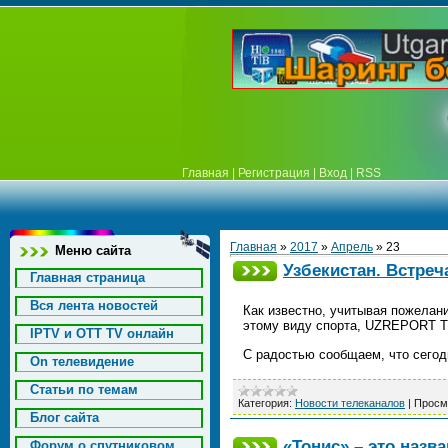
Главная
|
Регистрация
|
Вход
|
RSS
Главная
»
2017
»
Апрель
»
23
Меню сайта
Узбекистан. Встреч
Главная страница
Вся лента новостей
Как известно, учитывая пожелан
этому виду спорта, UZREPORT T
IPTV и OTT TV онлайн
С радостью сообщаем, что сегод
On телевидение
Статьи по темам
Категория:
Новости телеканалов
|
Просм
Блог сайта
«Тонис» – это назв
Форум о спутниковом