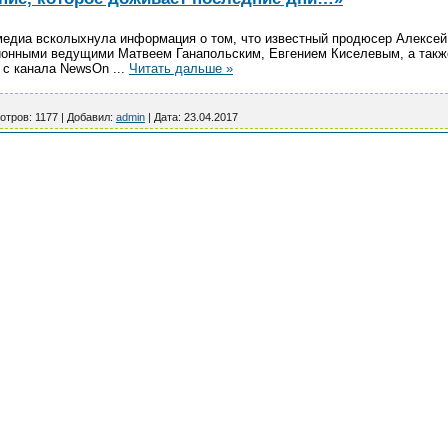
 медиа всколыхнула информация о том, что известный продюсер Алексей
ионными ведущими Матвеем Ганапольским, Евгением Киселевым, а так
ь с канала NewsOn
...
Читать дальше »
отров:
1177
|
Добавил:
admin
|
Дата:
23.04.2017