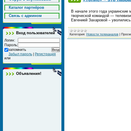
Каталог партнёров
В начале этого года украинские
Cвязь с админом
творческой командой — телевиз
Евгенией Захаровой – уволилис
Вход пользователей
Категория:
Новости телеканалов
|
Просм
Логин:
Пароль:
запомнить
Забыл пароль
|
Регистрация
или
Объявления!