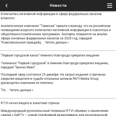
Новости
Количество негативной информации в эфире федеральных каналов
возросло
Аналитическая компания "Тамисаж" пришла к выводу, что на российском
телевидении возросло количество негативной информации в новостных и
общественно-политических программах. Эксперты опираются на анализ
эфира основных федеральных каналов за 2020 год, передает
"Комсомольская правда&q
...
Читать дальше »
"Первый городской канал" Нижнего Новгорода прекратил вещание
Телеканал "Первый городской" в Нижнем Новгороде прекратил вещание,
передает "Бизнес News".
Последний эфир состоялся 29 декабря. На запрос издания о причинах
закрытия вещателя и судьбе остальных активов RNTI-Media Group
руководство компании не ответило.
"Пе
...
Читать дальше »
RTVI начал вещать в азиатских странах
Международный русскоязычный телеканал RTVI объявил о заключении
сделки с GettTV – новой платформой видеосервиса для русскоязычной