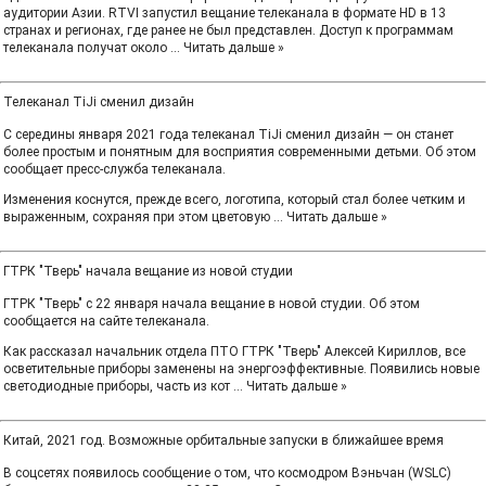
аудитории Азии. RTVI запустил вещание телеканала в формате HD в 13
странах и регионах, где ранее не был представлен. Доступ к программам
телеканала получат около
...
Читать дальше »
Телеканал TiJi сменил дизайн
С середины января 2021 года телеканал TiJi сменил дизайн — он станет
более простым и понятным для восприятия современными детьми. Об этом
сообщает пресс-служба телеканала.
Изменения коснутся, прежде всего, логотипа, который стал более четким и
выраженным, сохраняя при этом цветовую
...
Читать дальше »
ГТРК "Тверь" начала вещание из новой студии
ГТРК "Тверь" с 22 января начала вещание в новой студии. Об этом
сообщается на сайте телеканала.
Как рассказал начальник отдела ПТО ГТРК "Тверь" Алексей Кириллов, все
осветительные приборы заменены на энергоэффективные. Появились новые
светодиодные приборы, часть из кот
...
Читать дальше »
Китай, 2021 год. Возможные орбитальные запуски в ближайшее время
В соцсетях появилось сообщение о том, что космодром Вэньчан (WSLC)