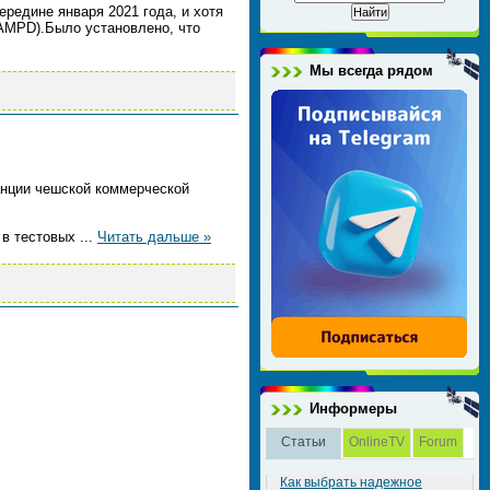
ередине января 2021 года, и хотя
(AMPD).Было установлено, что
Мы всегда рядом
анции чешской коммерческой
 в тестовых
...
Читать дальше »
Информеры
Статьи
OnlineTV
Forum
Как выбрать надежное