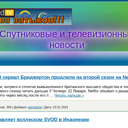
Спутниковые и телевизионн
новости
cериал Бриджертон продлили на второй сезон на Net
, интриги и сплетни вымышленного британского высшего общества в эп
ого сезону.читать дальше У Четверг, 21 Января, Netflix объявил о реш
то через месяц после его п
...
Читать дальше »
ров:
359
|
Добавил:
peresihne
|
Дата:
23.01.2021
равляет всплеском SVOD в Индонезии