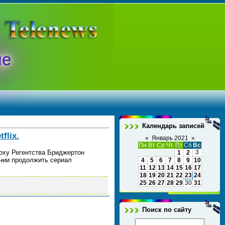
ые
Календарь записей
flix.
«
Январь 2021
»
Пн
Вт
Ср
Чт
Пт
Сб
Вс
оху Регентства Бриджертон
3
1
2
ении продолжить сериал
4
5
6
7
8
9
10
11
12
13
14
15
16
17
18
19
20
21
22
23
24
25
26
27
28
29
30
31
Поиск по сайту