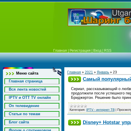
Главная
|
Регистрация
|
Вход
|
RSS
Главная
»
2021
»
Январь
»
23
Меню сайта
Самый популярный 
Главная страница
Сериал, рассказывающий о любви
Вся лента новостей
продолжили после успешного перв
IPTV и OTT TV онлайн
Бриджертон. Решение было приня
On телевидение
Категория:
IPTV - интернет ТВ
|
Просмот
Статьи по темам
Disney+ Hotstar уп
Блог сайта
Форум о спутниковом