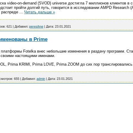
ка video-on-demand (SVOD) universe достигла 7 миллионов клиентов в с
едстоит пройти долгий путь, говорится в исследовании AMPD Research 
в распреде
...
Читать дальше »
ров:
621
|
Добавил:
peresihne
|
Дата:
23.01.2021
еименованы в Prime
 платформы Fotelka внес небольшие изменения в раздачу программ. Ст
д своими настоящими именами.
OL, Prima KRIMI, Prima LOVE, Prima ZOOM до сих пор транслировались
смотров:
655
|
Добавил:
admin
|
Дата:
23.01.2021