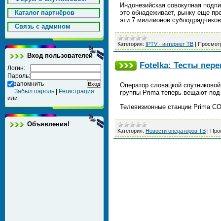
Индонезийская совокупная подпис
Каталог партнёров
это обнадеживает, рынку еще пр
эти 7 миллионов субподрядчико
Cвязь с админом
Категория:
IPTV - интернет ТВ
|
Просмот
Вход пользователей
Fotelka: Тесты пер
Логин:
Пароль:
запомнить
Оператор словацкой спутниковой
Забыл пароль
|
Регистрация
группы Prima теперь вещают по
или
Телевизионные станции Prima CO
Объявления!
Категория:
Новости операторов ТВ
|
Про