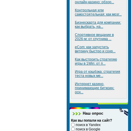
онлайн-казино: обзор...
Контрольная или
самостоятельная: как мозг...
Бизнескарта для компании:
как выбрать, на...
Спортивное вещание в
2026-м: от спутника ...
eCom: как запустить
витрину быстро и сохр...
Как выстроить стратегию
игры в 1Win: от п...
Игра от кэшбэка: стратегия
теста новых ме...
Интернет казино,
принимающие биткоин:
осн...
Наш опрос
Как вы попали на сайт?
поиск в Yandex
поиск в Google