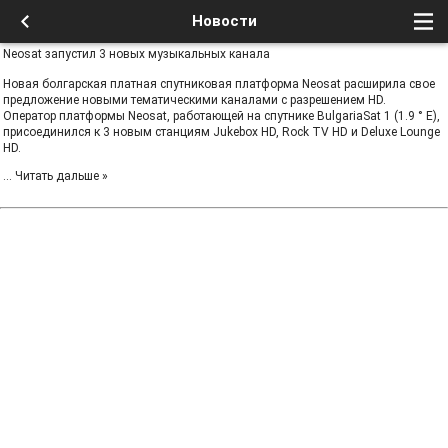
Новости
Neosat запустил 3 новых музыкальных канала
Новая болгарская платная спутниковая платформа Neosat расширила свое
предложение новыми тематическими каналами с разрешением HD.
Оператор платформы Neosat, работающей на спутнике BulgariaSat 1 (1.9 ° E),
присоединился к 3 новым станциям Jukebox HD, Rock TV HD и Deluxe Lounge
HD.
...
Читать дальше »