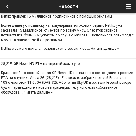
Новости
Netflix привлек 15 миллионов подписчиков с помощью рекламы
Более дешевую подписку на популярный потоковый сервис Netflix уже
заказали 15 миллионов клиентов по всему миру. Оператор сервиса
похвастался большим успехом по случаю юбилея — исполнился ровно год с
момента запуска Netflix с рекламой.
Netflix с самого начала предлагался в версиях бе
...
Читать дальше »
28,2°Е: GB News HD FTA на европейском луче
Британский новостной канал GB News HD начал тестовое вещание в режиме
FTA на спутнике Astra 2G (28,2°E) . Его можно забрать по всей Европе с тп.
103 с частотой 11.670H (DVB-S2). Абоненты Sky UK и зрители Freesat вскоре
будут переведены на новые параметры. Те, у кого есть собственное
оборудова
...
Читать дальше »