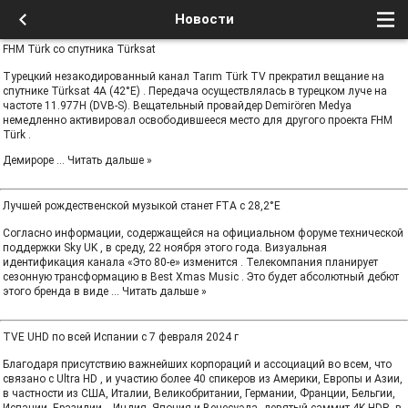
Новости
FHM Türk со спутника Türksat
Турецкий незакодированный канал Tarım Türk TV прекратил вещание на
спутнике Türksat 4A (42°E) . Передача осуществлялась в турецком луче на
частоте 11.977H (DVB-S). Вещательный провайдер Demirören Medya
немедленно активировал освободившееся место для другого проекта FHM
Türk .
Демироре
...
Читать дальше »
Лучшей рождественской музыкой станет FTA с 28,2°E
Согласно информации, содержащейся на официальном форуме технической
поддержки Sky UK , в среду, 22 ноября этого года. Визуальная
идентификация канала «Это 80-е» изменится . Телекомпания планирует
сезонную трансформацию в Best Xmas Music . Это будет абсолютный дебют
этого бренда в виде
...
Читать дальше »
TVE UHD по всей Испании с 7 февраля 2024 г
Благодаря присутствию важнейших корпораций и ассоциаций во всем, что
связано с Ultra HD , и участию более 40 спикеров из Америки, Европы и Азии,
в частности из США, Италии, Великобритании, Германии, Франции, Бельгии,