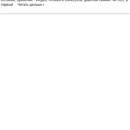
Испании, Бразилии. , Индия, Япония и Венесуэла, девятый саммит 4K HDR, в
первый
...
Читать дальше »