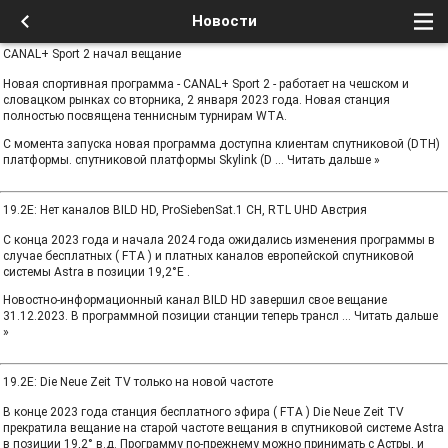
Новости
CANAL+ Sport 2 начал вещание
Новая спортивная программа - CANAL+ Sport 2 - работает на чешском и
словацком рынках со вторника, 2 января 2023 года. Новая станция
полностью посвящена теннисным турнирам WTA.
С момента запуска новая программа доступна клиентам спутниковой (DTH)
платформы. спутниковой платформы Skylink (D
...
Читать дальше »
19.2E: Нет каналов BILD HD, ProSiebenSat.1 CH, RTL UHD Австрия
С конца 2023 года и начала 2024 года ожидались изменения программы в
случае бесплатных ( FTA ) и платных каналов европейской спутниковой
системы Astra в позиции 19,2°E .
Новостно-информационный канал BILD HD завершил свое вещание
31.12.2023. В программной позиции станции теперь трансл
...
Читать дальше
»
19.2E: Die Neue Zeit TV только на новой частоте
В конце 2023 года станция бесплатного эфира ( FTA ) Die Neue Zeit TV
прекратила вещание на старой частоте вещания в спутниковой системе Astra
в позиции 19,2° в.д. Программу по-прежнему можно принимать с Астры, и