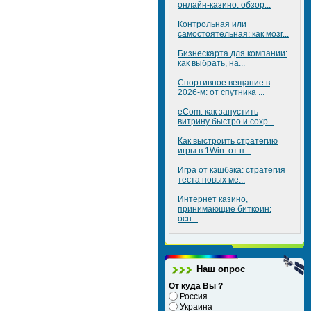
онлайн-казино: обзор...
Контрольная или
самостоятельная: как мозг...
Бизнескарта для компании:
как выбрать, на...
Спортивное вещание в
2026-м: от спутника ...
eCom: как запустить
витрину быстро и сохр...
Как выстроить стратегию
игры в 1Win: от п...
Игра от кэшбэка: стратегия
теста новых ме...
Интернет казино,
принимающие биткоин:
осн...
Наш опрос
От куда Вы ?
Россия
Украина