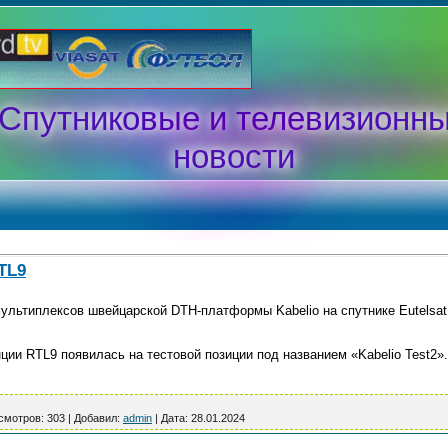
Спутниковые и телевизионн
новости
TL9
мультиплексов швейцарской DTH-платформы Kabelio на спутнике Eutelsat 
ции RTL9 появилась на тестовой позиции под названием «Kabelio Test2
смотров:
303
|
Добавил:
admin
|
Дата:
28.01.2024