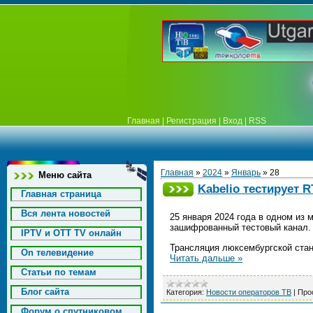
Главная
|
Регистрация
|
Вход
|
RSS
Главная
»
2024
»
Январь
»
28
Меню сайта
Kabelio тестирует R
Главная страница
Вся лента новостей
25 января 2024 года в одном из 
зашифрованный тестовый канал.
IPTV и OTT TV онлайн
Трансляция люксембургской стан
On телевидение
Читать дальше »
Статьи по темам
Блог сайта
Категория:
Новости операторов ТВ
|
Про
Форум о спутниковом