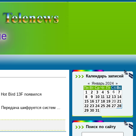
ые
Календарь записей
«
Январь 2024
»
Пн
Вт
Ср
Чт
Пт
Сб
Вс
6
1
2
3
4
5
7
Hot Bird 13F появился
8
9
10
11
12
13
14
15
16
17
18
19
20
21
22
23
24
25
26
27
28
». Передача шифруется систем
...
29
30
31
Поиск по сайту