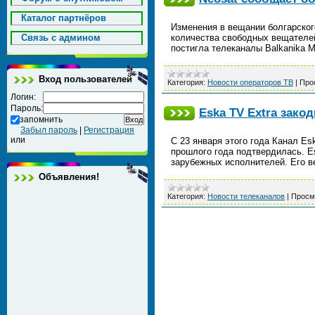
Каталог партнёров
Изменения в вещании болгарского
Cвязь с админом
количества свободных вещателей
постигла телеканалы Balkanika 
Вход пользователей
Категория:
Новости операторов ТВ
|
Про
Логин:
Пароль:
Eska TV Extra зако
запомнить
Забыл пароль
|
Регистрация
или
С 23 января этого года Канал Esk
прошлого года подтвердилась. E
зарубежных исполнителей. Его 
Объявления!
Категория:
Новости телеканалов
|
Просм