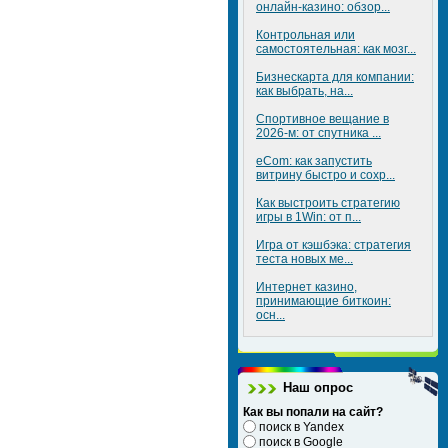
онлайн-казино: обзор...
Контрольная или
самостоятельная: как мозг...
Бизнескарта для компании:
как выбрать, на...
Спортивное вещание в
2026-м: от спутника ...
eCom: как запустить
витрину быстро и сохр...
Как выстроить стратегию
игры в 1Win: от п...
Игра от кэшбэка: стратегия
теста новых ме...
Интернет казино,
принимающие биткоин:
осн...
Наш опрос
Как вы попали на сайт?
поиск в Yandex
поиск в Google