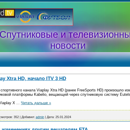
Спутниковые и телевизионн
новости
lay Xtra HD, начало ITV 3 HD
 спортивного канала Viaplay Xtra HD (ранее FreeSports HD) произошло и
овой платформы Kabelio, вещающей через спутниковую систему Eutelsat
Viaplay X
...
Читать дальше »
смотров:
352
|
Добавил:
admin
|
Дата:
25.01.2024
б изменениях другим вещателям FTA