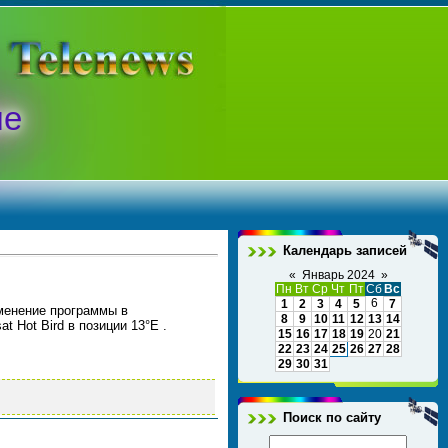
ые
Календарь записей
«
Январь 2024
»
Пн
Вт
Ср
Чт
Пт
Сб
Вс
6
1
2
3
4
5
7
зменение программы в
8
9
10
11
12
13
14
 Hot Bird в позиции 13°E .
15
16
17
18
19
20
21
22
23
24
25
26
27
28
29
30
31
Поиск по сайту