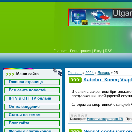
Главная
|
Регистрация
|
Вход
|
RSS
Главная
»
2024
»
Январь
»
25
Меню сайта
Kabelio: Конец Viap
Главная страница
Вся лента новостей
В связи с закрытием британского
предложении швейцарской спутник
IPTV и OTT TV онлайн
Следом за спортивной станцией 
On телевидение
Статьи по темам
Категория:
Новости операторов ТВ
|
Про
Блог сайта
Neosat сообщает о
Форум о спутниковом