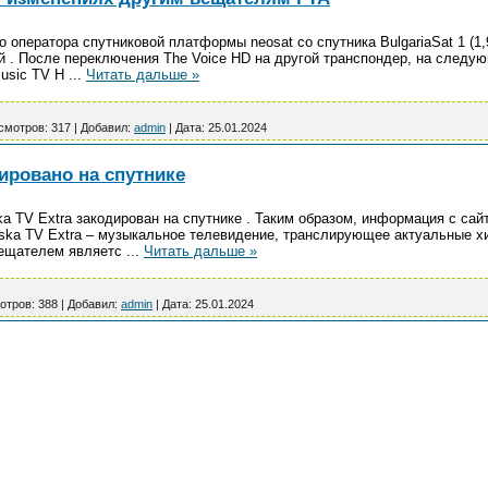
 оператора спутниковой платформы neosat со спутника BulgariaSat 1 (1,
 . После переключения The Voice HD на другой транспондер, на следу
Music TV H
...
Читать дальше »
смотров:
317
|
Добавил:
admin
|
Дата:
25.01.2024
дировано на спутнике
a TV Extra закодирован на спутнике . Таким образом, информация с сайта
ska TV Extra – музыкальное телевидение, транслирующее актуальные хи
вещателем являетс
...
Читать дальше »
отров:
388
|
Добавил:
admin
|
Дата:
25.01.2024