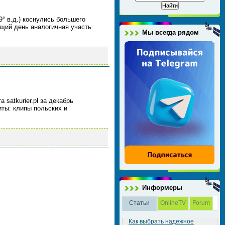
9° в.д.) коснулись большего
ющий день аналогичная участь
Мы всегда рядом
 satkurier.pl за декабрь
ты: клипы польских и
Информеры
Статьи
OnlineTV
Forum
Как выбрать надежное