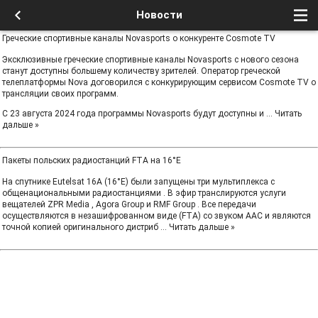
Новости
Греческие спортивные каналы Novasports о конкуренте Cosmote TV
Эксклюзивные греческие спортивные каналы Novasports с нового сезона
станут доступны большему количеству зрителей. Оператор греческой
телеплатформы Nova договорился с конкурирующим сервисом Cosmote TV о
трансляции своих программ.
С 23 августа 2024 года программы Novasports будут доступны и
...
Читать
дальше »
Пакеты польских радиостанций FTA на 16°E
На спутнике Eutelsat 16A (16°E) были запущены три мультиплекса с
общенациональными радиостанциями . В эфир транслируются услуги
вещателей ZPR Media , Agora Group и RMF Group . Все передачи
осуществляются в незашифрованном виде (FTA) со звуком AAC и являются
точной копией оригинального дистриб
...
Читать дальше »