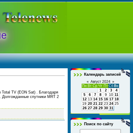
ые
Календарь записей
«
Август 2024
»
Пн
Вт
Ср
Чт
Пт
Сб
Вс
1
2
3
4
Total TV (EON Sat) . Благодаря
5
6
7
8
9
10
11
. Долгожданные спутники MRT 2
12
13
14
15
16
17
18
19
20
21
22
23
24
25
26
27
28
29
30
31
Поиск по сайту