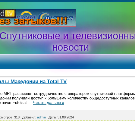
Спутниковые и телевизионн
новости
лы Македонии на Total TV
е MRT расширяет сотрудничество с оператором спутниковой платформы 
едонии получили доступ к большему количеству общедоступных каналов
утнике Eutelsat
...
Читать дальше »
смотров:
318
|
Добавил:
admin
|
Дата:
31.08.2024