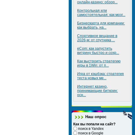
онлайн-казино: обзор...
Контрольная или
самостоятельная: как мозг...
Бизнескарта для компании:
как выбрать, на...
Спортивное вещание в
2026-м: от спутника ...
eCom: как запустить
витрину быстро и сохр...
Как выстроить стратегию
игры в 1Win: от п...
Игра от кэшбэка: стратегия
теста новых ме...
Интернет казино,
принимающие биткоин:
осн...
Наш опрос
Как вы попали на сайт?
поиск в Yandex
поиск в Google