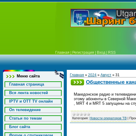
Главная
|
Регистрация
|
Вход
|
RSS
Главная
»
2024
»
Август
»
31
Меню сайта
Общественные кана
Главная страница
Вся лента новостей
Македонское радио и телевидени
этому абоненты в Северной Мак
IPTV и OTT TV онлайн
, MRT 4 и MRT 5 запущены на сп
On телевидение
Статьи по темам
Категория:
Новости операторов ТВ
|
Про
Блог сайта
Форум о спутниковом