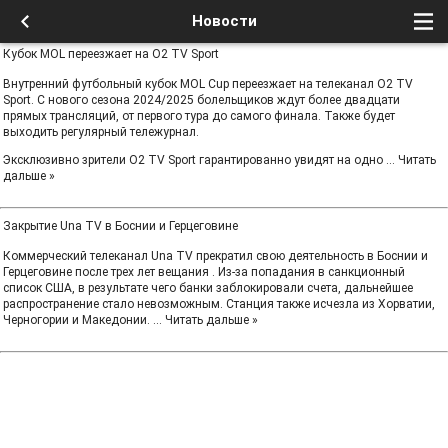
Новости
Кубок MOL переезжает на O2 TV Sport
Внутренний футбольный кубок MOL Cup переезжает на телеканал О2 TV
Sport. С нового сезона 2024/2025 болельщиков ждут более двадцати
прямых трансляций, от первого тура до самого финала. Также будет
выходить регулярный тележурнал.
Эксклюзивно зрители O2 TV Sport гарантированно увидят на одно
...
Читать
дальше »
Закрытие Una TV в Боснии и Герцеговине
Коммерческий телеканал Una TV прекратил свою деятельность в Боснии и
Герцеговине после трех лет вещания . Из-за попадания в санкционный
список США, в результате чего банки заблокировали счета, дальнейшее
распространение стало невозможным. Станция также исчезла из Хорватии,
Черногории и Македонии.
...
Читать дальше »