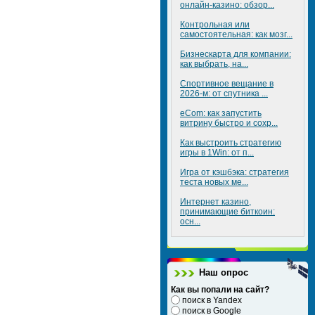
онлайн-казино: обзор...
Контрольная или
самостоятельная: как мозг...
Бизнескарта для компании:
как выбрать, на...
Спортивное вещание в
2026-м: от спутника ...
eCom: как запустить
витрину быстро и сохр...
Как выстроить стратегию
игры в 1Win: от п...
Игра от кэшбэка: стратегия
теста новых ме...
Интернет казино,
принимающие биткоин:
осн...
Наш опрос
Как вы попали на сайт?
поиск в Yandex
поиск в Google