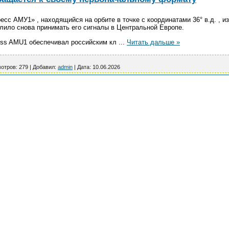
есс АМУ1» , находящийся на орбите в точке с координатами 36° в.д. , и
олило снова принимать его сигналы в Центральной Европе.
ess AMU1 обеспечивал российским кл
...
Читать дальше »
отров:
279
|
Добавил:
admin
|
Дата:
10.06.2026