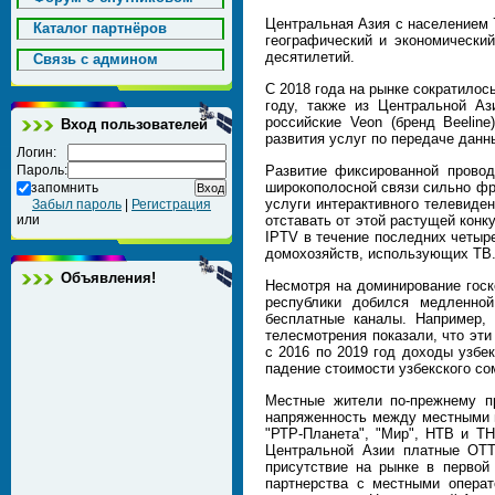
Центральная Азия с населением 
Каталог партнёров
географический и экономически
десятилетий.
Cвязь с админом
С 2018 года на рынке сократилос
году, также из Центральной А
российские Veon (бренд Beelin
Вход пользователей
развития услуг по передаче данн
Логин:
Пароль:
Развитие фиксированной провод
широкополосной связи сильно фр
запомнить
услуги интерактивного телевиде
Забыл пароль
|
Регистрация
или
отставать от этой растущей конк
IPTV в течение последних четырех
домохозяйств, использующих ТВ
Объявления!
Несмотря на доминирование госк
республики добился медленной
бесплатные каналы. Например, 
телесмотрения показали, что эт
с 2016 по 2019 год доходы узбе
падение стоимости узбекского со
Местные жители по-прежнему п
напряженность между местными в
"РТР-Планета", "Мир", НТВ и ТН
Центральной Азии платные OTT
присутствие на рынке в первой
партнерства с местными операт