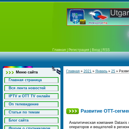
Главная
|
Регистрация
|
Вход
|
RSS
Главная
»
2021
»
Январь
»
25
» Разви
Меню сайта
Главная страница
Вся лента новостей
IPTV и OTT TV онлайн
On телевидение
Развитие OTT-сегме
Статьи по темам
Блог сайта
Аналитическая компания Dataxis
операторов и вещателей в регионе
Форум о спутниковом