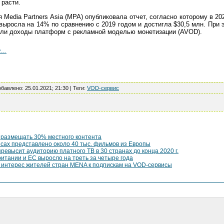
 расти.
 Media Partners Asia (MPA) опубликовала отчет, согласно которому в 2
выросла на 14% по сравнению с 2019 годом и достигла $30,5 млн. При
или доходы платформ с рекламной моделью монетизации (AVOD).
...
обавлено
:
25.01.2021; 21:30
|
Теги
:
VOD-сервис
размещать 30% местного контента
исах представлено около 40 тыс. фильмов из Европы
ревысит аудиторию платного ТВ в 30 странах до конца 2020 г.
итании и ЕС выросло на треть за четыре года
интерес жителей стран MENA к подпискам на VOD-сервисы