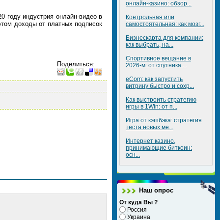
онлайн-казино: обзор...
020 году индустрия онлайн-видео в
Контрольная или
 этом доходы от платных подписок
самостоятельная: как мозг...
Бизнескарта для компании:
как выбрать, на...
Спортивное вещание в
Поделиться
:
2026-м: от спутника ...
eCom: как запустить
витрину быстро и сохр...
Как выстроить стратегию
игры в 1Win: от п...
Игра от кэшбэка: стратегия
теста новых ме...
Интернет казино,
принимающие биткоин:
осн...
Наш опрос
От куда Вы ?
Россия
Украина