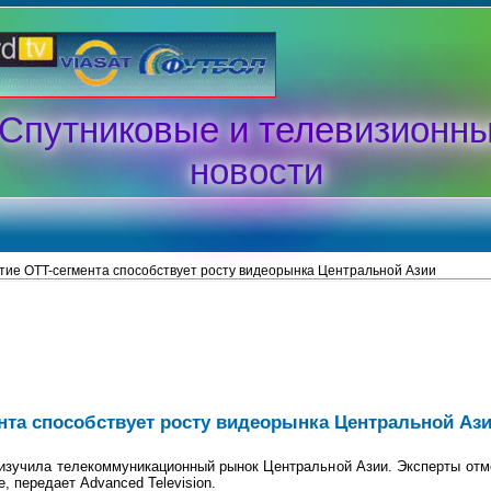
Спутниковые и телевизионн
новости
тие OTT-сегмента способствует росту видеорынка Центральной Азии
нта способствует росту видеорынка Центральной Аз
 изучила телекоммуникационный рынок Центральной Азии. Эксперты от
, передает Advanced Television.