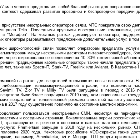
77 млн человек представляет собой большой рынок для операторов связ
й контекст сдерживал развитие проводной и беспроводной передачи д
ь присутствие иностранных операторов связи. МТС прекратила свою дея
зии ушла Telia. Последними крупными иностранными компаниями, ра
e) и "Мегафон". На местных рынках доминируют операторы, поддер
ых операторы разрабатывают предложение дополнительных услуг, в том 
ной широкополосной связи позволяет операторам предлагать услуги 
агментирован между несколькими десятками интернет-провайдеров, бо
ния через широкополосное соединение за 10–30% ежемесячной абонентс
уренции, традиционные кабельные операторы также начали предлагать 
 лет, такие как Spectr-IT, Stark-TV, Freelink или Avianet. В Казахстане
.
омпаний на рынке, для вещателей открываются новые возможности. На
 либерализации телекоммуникационной отрасли, что позволило ча
Sevimli TV, Z’or TV и Milliy TV были запущены в период с 2016 п
и вещатели были более популярны в 2019 году, чем национальные госуд
кских вещателей от телевизионной рекламы в местной валюте увеличи
ма в 2017 году существенно повлияло на состояние местной экономики.
родолжают пользоваться иностранными СМИ, несмотря на периодич
ластями и соседними странами. Локализованные версии российских кан
Т, транслируются в регионе в основном в пакетах платного телевиден
-услуги: Premierбыл запущен в 2018 году на нескольких рынках СН
 половине 2020 года. Некоторые российские VOD-сервисы также дос
орами, например, Amediateka, ivi и Megogo. OTT-услуги привлекают 