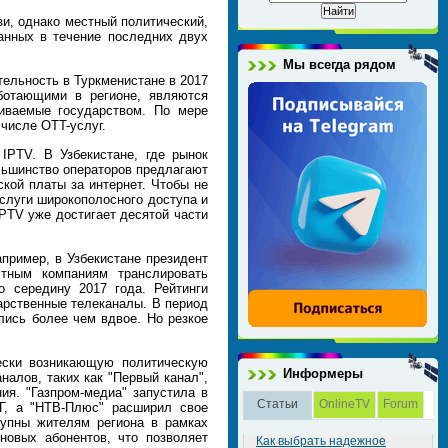
и, однако местный политический,
анных в течение последних двух
Мы всегда рядом
тельность в Туркменистане в 2017
ботающими в регионе, являются
живаемые государством. По мере
числе OTT-услуг.
IPTV. В Узбекистане, где рынок
льшинство операторов предлагают
кой платы за интернет. Чтобы не
услуги широкополосного доступа и
 IPTV уже достигает десятой части
пример, в Узбекистане президент
стным компаниям транслировать
о середину 2017 года. Рейтинги
арственные телеканалы. В период
лись более чем вдвое. Но резкое
ески возникающую политическую
Информеры
алов, таких как "Первый канал",
ия. "Газпром-медиа" запустила в
Статьи
OnlineTV
Forum
Г, а "НТВ-Плюс" расширил свое
тупны жителям региона в рамках
новых абонентов, что позволяет
Как выбрать надежное