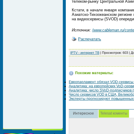
телеком-рынку Центральной Азии
Кстати, в начале января компания
Азиатско-Тихоокеанском регионе 
на видеосервисы (SVOD) оперед
Источник:
/www.cableman.ru/conte
Распечатать
IPTV - интернет ТВ
|
Просмотров
: 603 |
Д
Похожие материалы:
Европарламент обязал VOD-сервисы 
Аналитика: на европейских VoD-серв
Аналитика: число SVoD-подписчиков п
Число сервисов VOD в США, Великобр
Эксперты прогнозируют повышенных 
Интересное
Telesat коменты