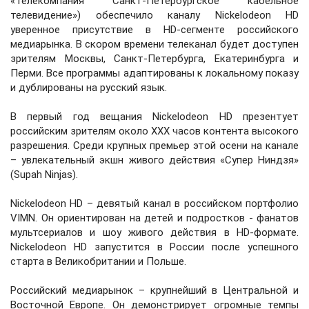
«Телекомпания Санкт-Петербургское кабельное
телевидение») обеспечило каналу Nickelodeon HD
уверенное присутствие в HD-сегменте российского
медиарынка. В скором времени телеканал будет доступен
зрителям Москвы, Санкт-Петербурга, Екатеринбурга и
Перми. Все программы адаптированы к локальному показу
и дублированы на русский язык.
В первый год вещания Nickelodeon HD презентует
российским зрителям около ХХХ часов контента высокого
разрешения. Среди крупных премьер этой осени на канале
– увлекательный экшн живого действия «Супер Ниндзя»
(Supah Ninjas).
Nickelodeon HD – девятый канал в российском портфолио
VIMN. Он ориентирован на детей и подростков - фанатов
мультсериалов и шоу живого действия в HD-формате.
Nickelodeon HD запустится в России после успешного
старта в Великобритании и Польше.
Российский медиарынок – крупнейший в Центральной и
Восточной Европе. Он демонстрирует огромные темпы