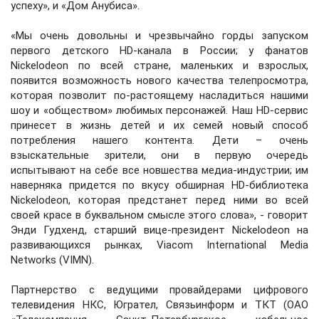
успеху», и «Дом Анубиса».
«Мы очень довольны и чрезвычайно горды запуском
первого детского HD-канала в России; у фанатов
Nickelodeon по всей стране, маленьких и взрослых,
появится возможность нового качества телепросмотра,
которая позволит по-растоящему насладиться нашими
шоу и «обществом» любимых персонажей. Наш HD-сервис
принесет в жизнь детей и их семей новый способ
потребления нашего контента. Дети – очень
взыскательные зрители, они в первую очередь
испытывают на себе все новшества медиа-индустрии; им
наверняка придется по вкусу обширная HD-библиотека
Nickelodeon, которая предстанет перед ними во всей
своей красе в буквальном смысле этого слова», - говорит
Энди Гудхенд, старший вице-президент Nickelodeon на
развивающихся рынках, Viacom International Media
Networks (VIMN).
Партнерство с ведущими провайдерами цифрового
телевидения НКС, Югрател, Связьинформ и ТКТ (ОАО