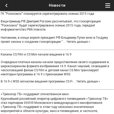
Новости
ГК "Роскосмос" планируется зарегистрировать осенью 2015 года
Вице-премьер РФ Дмитрий Рогозин рассчитывает, что госкорпорация
"Роскосмос" будет зарегистрирована осенью 2015 года, передает
информагентство РИА Новости.
Напомним, в конце апреля президент РФ Владимир Путин внес в Госдуму
проект закона о создании госкорпорации "
...
Читать дальше »
Каналы CS Film и CS Mini начали вещание в 16:9
Очередные платные каналы начали предоставление своего содержания в
широкоэкранном формате изображения 16:9. Канал чешский, словацкий и
чехословацкий фильм CS Film и детский канал CS Mini транслируют
некоторые программы в 16:9 с признаками WSS.
В 16:9 с WSS сигналом вещания программы CS Fi
...
Читать дальше »
«Триколор ТВ» поддержит отечественное кино
Крупнейший российский оператор цифрового телевидения «Триколор ТВ»
стал партнером XXXVII Московского международного кинофестиваля.
«Триколор ТВ» поддержит в этом году несколько значительных
мероприятий в области культуры, кино и телевидения, в частности,