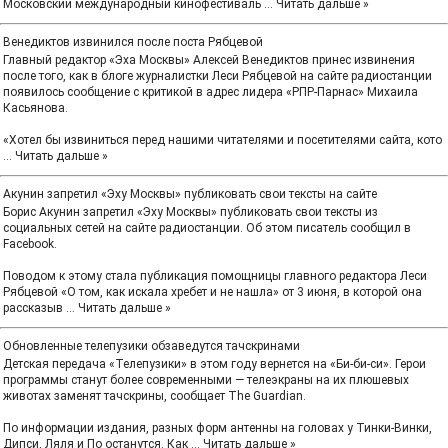
Московский международный кинофестиваль
...
Читать дальше »
Венедиктов извинился после поста Рябцевой
Главный редактор «Эха Москвы» Алексей Венедиктов принес извинения
после того, как в блоге журналистки Леси Рябцевой на сайте радиостанции
появилось сообщение с критикой в адрес лидера «РПР-Парнас» Михаила
Касьянова.
«Хотел бы извиниться перед нашими читателями и посетителями сайта, кото
...
Читать дальше »
Акунин запретил «Эху Москвы» публиковать свои тексты на сайте
Борис Акунин запретил «Эху Москвы» публиковать свои тексты из
социальных сетей на сайте радиостанции. Об этом писатель сообщил в
Facebook.
Поводом к этому стала публикация помощницы главного редактора Леси
Рябцевой «О том, как искала хребет и не нашла» от 3 июня, в которой она
рассказыв
...
Читать дальше »
Обновленные телепузики обзаведутся тачскринами
Детская передача «Телепузики» в этом году вернется на «Би-би-си». Герои
программы станут более современными — телеэкраны на их плюшевых
животах заменят тачскрины, сообщает The Guardian.
По информации издания, разных форм антенны на головах у Тинки-Винки,
Дипси, Ляля и По останутся. Как
...
Читать дальше »