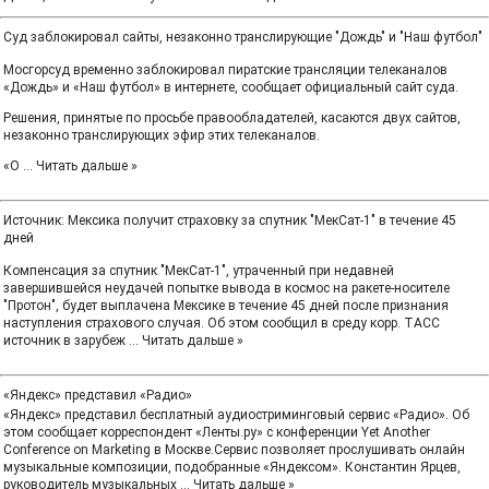
Суд заблокировал сайты, незаконно транслирующие "Дождь" и "Наш футбол"
Мосгорсуд временно заблокировал пиратские трансляции телеканалов
«Дождь» и «Наш футбол» в интернете, сообщает официальный сайт суда.
Решения, принятые по просьбе правообладателей, касаются двух сайтов,
незаконно транслирующих эфир этих телеканалов.
«О
...
Читать дальше »
Источник: Мексика получит страховку за спутник "МекСат-1" в течение 45
дней
Компенсация за спутник "МекСат-1", утраченный при недавней
завершившейся неудачей попытке вывода в космос на ракете-носителе
"Протон", будет выплачена Мексике в течение 45 дней после признания
наступления страхового случая. Об этом сообщил в среду корр. ТАСС
источник в зарубеж
...
Читать дальше »
«Яндекс» представил «Радио»
«Яндекс» представил бесплатный аудиостриминговый сервис «Радио». Об
этом сообщает корреспондент «Ленты.ру» с конференции Yet Another
Conference on Marketing в Москве.Сервис позволяет прослушивать онлайн
музыкальные композиции, подобранные «Яндексом». Константин Ярцев,
руководитель музыкальных
...
Читать дальше »