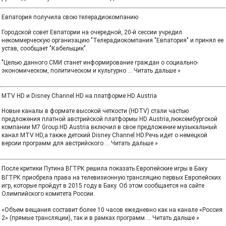
Евпатория получила свою телерадиокомпанию
Городской совет Евпатории на очередной, 20-й сессии учредил
некоммерческую организацию "Телерадиокомпания "Евпатория" и принял ее
устав, сообщает "Кабельщик".
"Целью данного СМИ станет информирование граждан о социально-
экономическом, политическом и культурно
...
Читать дальше »
MTV HD и Disney Channel HD на платформе HD Austria
Новые каналы в формате высокой четкости (HDTV) стали частью
предложения платной австрийской платформы HD Austria,люксембургской
компании M7 Group.HD Austria включил в свое предложение музыкальный
канал MTV HD,а также детский Disney Channel HD.Речь идет о немецкой
версии программ для австрийского
...
Читать дальше »
После критики Путина ВГТРК решила показать Европейские игры в Баку
ВГТРК приобрела права на телевизионную трансляцию первых Европейских
игр, которые пройдут в 2015 году в Баку. Об этом сообщается на сайте
Олимпийского комитета России.
«Объем вещания составит более 10 часов ежедневно как на канале «Россия
2» (прямые трансляции), так и в рамках программ
...
Читать дальше »