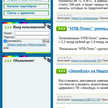
Абоненты МГТС и МТС, в рамках 
стоить 240 руб. и будет предос
Каталог партнёров
каналы, которые он предпочитае
Cвязь с админом
Категория:
Новости телеканалов
|
Просм
Вход пользователей
"НТВ-Плюс" уменьш
Логин:
Пароль:
Телекомпания "НТВ-Плюс" умень
запомнить
с 2,2 млрд рублей до 1,9 млрд з
Забыл пароль
|
Регистрация
или
"Изначально "НТВ-Плюс" сделал
Объявления!
Категория:
Новости операторов ТВ
|
Про
«Зеонбуд» vs Нацс
Восстановить рекламную кампани
топ-боксов и выявить аналоговые
цифрового ТВ «Зеонбуд» в свое
Категория:
Цифровое DVBT/T2 ТВ
|
Прос