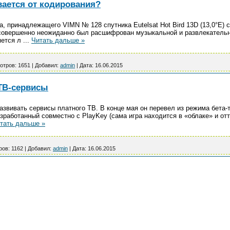
вается от кодирования?
, принадлежащего VIMN № 128 спутника Eutelsat Hot Bird 13D (13,0°E) с 
 совершенно неожиданно был расшифрован музыкальной и развлекательн
яется л
...
Читать дальше »
отров:
1651
|
Добавил:
admin
|
Дата:
16.06.2015
ТВ-сервисы
азвивать сервисы платного ТВ. В конце мая он перевел из режима бета
зработанный совместно с PlayKey (сама игра находится в «облаке» и от
тать дальше »
ров:
1162
|
Добавил:
admin
|
Дата:
16.06.2015