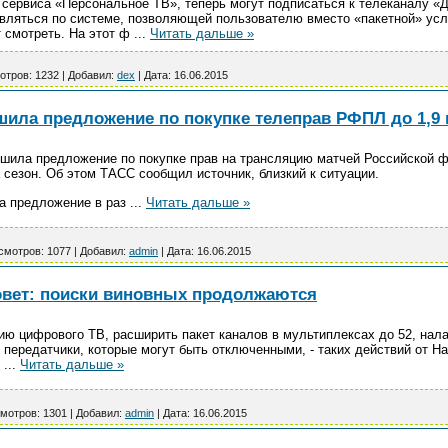
сервиса «Персональное ТВ», теперь могут подписаться к телеканалу «Д
тавляться по системе, позволяющей пользователю вместо «пакетной» ус
т смотреть. На этот ф
...
Читать дальше »
отров:
1232
|
Добавил:
dex
|
Дата:
16.06.2015
ила предложение по покупке телеправ РФПЛ до 1,9 
шила предложение по покупке прав на трансляцию матчей Российской ф
а сезон. Об этом ТАСС сообщил источник, близкий к ситуации.
а предложение в раз
...
Читать дальше »
смотров:
1077
|
Добавил:
admin
|
Дата:
16.06.2015
овет: поиски виновных продолжаются
ю цифрового ТВ, расширить пакет каналов в мультиплексах до 52, нала
 передатчики, которые могут быть отключенными, - таких действий от Н
й
...
Читать дальше »
мотров:
1301
|
Добавил:
admin
|
Дата:
16.06.2015