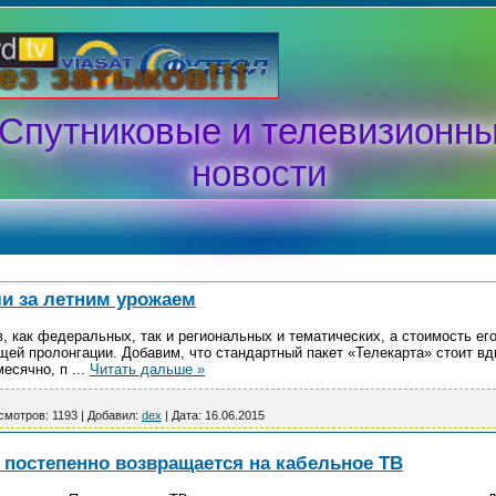
Спутниковые и телевизионн
новости
и за летним урожаем
, как федеральных, так и региональных и тематических, а стоимость его
ей пролонгации. Добавим, что стандартный пакет «Телекарта» стоит вд
месячно, п
...
Читать дальше »
смотров:
1193
|
Добавил:
dex
|
Дата:
16.06.2015
 постепенно возвращается на кабельное ТВ