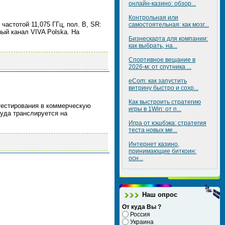
онлайн-казино: обзор...
Контрольная или
частотой 11,075 ГГц, пол. В, SR:
самостоятельная: как мозг...
ый канал VIVA Polska. На
Бизнескарта для компании:
как выбрать, на...
Спортивное вещание в
2026-м: от спутника ...
eCom: как запустить
витрину быстро и сохр...
Как выстроить стратегию
-тестирования в коммерческую
игры в 1Win: от п...
туда транслируется на
Игра от кэшбэка: стратегия
теста новых ме...
Интернет казино,
принимающие биткоин:
осн...
Наш опрос
От куда Вы ?
Россия
Украина