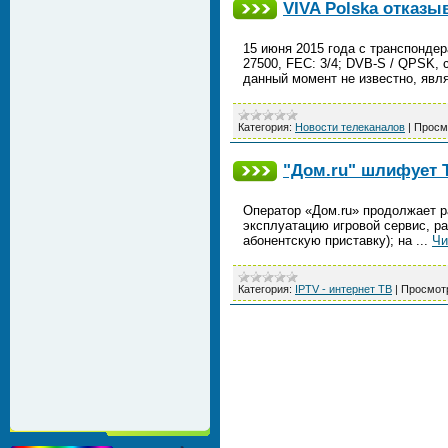
VIVA Polska отказы
15 июня 2015 года с транспондера
27500, FEC: 3/4; DVB-S / QPSK,
данный момент не известно, явл
Категория:
Новости телеканалов
|
Просм
"Дом.ru" шлифует 
Оператор «Дом.ru» продолжает р
эксплуатацию игровой сервис, ра
абонентскую приставку); на
...
Чи
Категория:
IPTV - интернет ТВ
|
Просмот