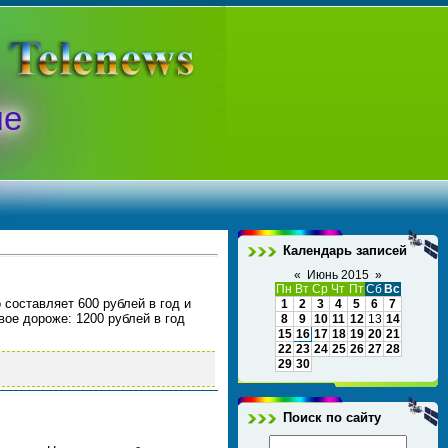
ые
Календарь записей
«
Июнь 2015
»
Пн
Вт
Ср
Чт
Пт
Сб
Вс
 составляет 600 рублей в год и
1
2
3
4
5
6
7
вое дороже: 1200 рублей в год
8
9
10
11
12
13
14
15
16
17
18
19
20
21
22
23
24
25
26
27
28
29
30
Поиск по сайту