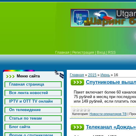
Главная
|
Регистрация
|
Вход
|
RSS
Главная
»
2015
»
Июнь
»
16
Меню сайта
Спутниковые вышл
Главная страница
Пакет включает более 60 каналов
Вся лента новостей
75 рублей в месяц при последующ
IPTV и OTT TV онлайн
или 149 рублей, если платить по
On телевидение
Категория:
Новости операторов ТВ
|
Про
Статьи по темам
Телеканал «Дождь»
Блог сайта
Форум о спутниковом