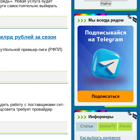
ождь». Новая услуга будет
луги самостоятельно выбирать
Мы всегда рядом
млрд рублей за сезон
утбольной премьер-лиги (РФПЛ)
дить работу с поставщиками сет-
ацсовета требует провайдер
Информеры
Статьи
OnlineTV
Forum
Как выбрать надежное