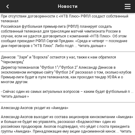
Новости
При отсутствии договоренности с «НТВ Плюс» РФПЛ создаст собственный
телеканал
Российская футбольная премьер-лига (РФПЛ) планирует создать
собственный телеканал для трансляции матчей чемпионата России в
случае, если не удастся договориться с компанией «НТВ Плюс». Об этом
сообщил президент РФПЛ Сергей Прядкин. «Среда и четверг — последние
дни переговоров с "НТВ Плюс". Либо подп
...
Читать дальше »
Денисов: "Заря" и "Ворскла" остаются у нас, также к нам обратился
"Черноморец"
Директор телеканалов "Футбол 1"/"Футбол 2" Александр Денисов в
эксклюзивном интервью сайту "Футбол 24" рассказал о том, сколько клубов
Премьер-лиги будет в пуле телеканалов, как проходил тендер УЕФА и о
многом другом.
- Сейчас один из самых актуальных вопросов – каким будет футбольный п
...
Читать дальше »
Александр Акопов уходит из «Амедиа»
Александр Акопов выходит из состава акционеров кинокомпании «Амедиа»
и больше не будет ею управлять, рассказал «Ведомостям» один из
российских продюсеров. Акопов подтвердил, что уйдет с поста президента
группы «Амедиа». Принадлежащие ему акции одноименной кинок
...
Читать