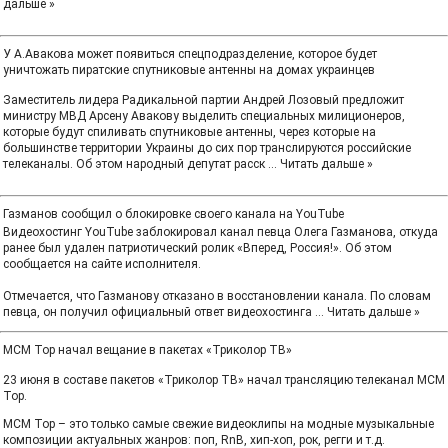
дальше »
У А.Авакова может появиться спецподразделение, которое будет
уничтожать пиратские спутниковые антенны на домах украинцев
Заместитель лидера Радикальной партии Андрей Лозовый предложит
министру МВД Арсену Авакову выделить специальных милиционеров,
которые будут спиливать спутниковые антенны, через которые на
большинстве территории Украины до сих пор транслируются российские
телеканалы. Об этом народный депутат расск
...
Читать дальше »
Газманов сообщил о блокировке своего канала на YouTube
Видеохостинг YouTube заблокировал канал певца Олега Газманова, откуда
ранее был удален патриотический ролик «Вперед, Россия!». Об этом
сообщается на сайте исполнителя.
Отмечается, что Газманову отказано в восстановлении канала. По словам
певца, он получил официальный ответ видеохостинга
...
Читать дальше »
MCM Top начал вещание в пакетах «Триколор ТВ»
23 июня в составе пакетов «Триколор ТВ» начал трансляцию телеканал MCM
Top.
MCM Top – это только самые свежие видеоклипы на модные музыкальные
композиции актуальных жанров: поп, RnB, хип-хоп, рок, регги и т.д.