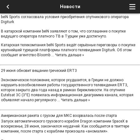
Новости
beIN Sports согласовала условия приобретения спутникового оператора
Digiturk
В катарской компании beIN заявляют о том, что соглашение о покупке
ведущего оператора платного ТВ в Турции уже достигнуто.
Катарская телекомпания beIN Sports ведёт серьёзные переговоры о покупке
крупнейшей турецкой платформы платного телевидения Digiturk. Об этом
сообщает агентство Bloomb
...
Читать дальше »
29 июня обновит вещание греческий ERT3
Экономическое положение, которое ухудшается, в Греции не должно
нарушить возобновления работы государственного телевидения ERT3,
которое закрыто два года назад в рамках бережливости. На спутнике
Eutelsat 3C (3°E) появилась информационная диаграмма канала, которая
объявляет начало регулярного
...
Читать дальше »
Американская ракета с грузом для МКС взорвалась после старта
Запуск автоматического грузового корабля Dragon компании SpaceX в
воскресенье, 28 июня, закончился неудачей. Как сообщается в твиттере
компании, после старта с кораблем произошла «аномалия».