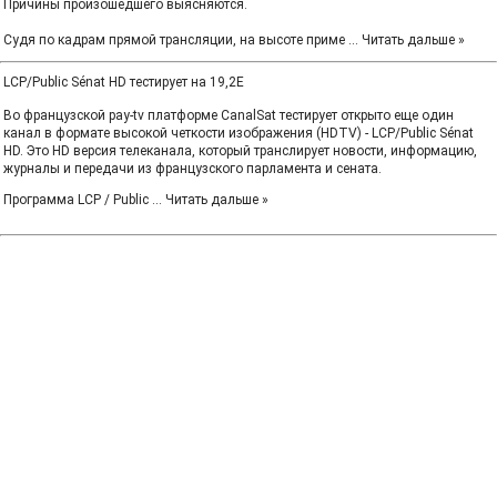
Причины произошедшего выясняются.
Судя по кадрам прямой трансляции, на высоте приме
...
Читать дальше »
LCP/Public Sénat HD тестирует на 19,2E
Во французской pay-tv платформе CanalSat тестирует открыто еще один
канал в формате высокой четкости изображения (HDTV) - LCP/Public Sénat
HD. Это HD версия телеканала, который транслирует новости, информацию,
журналы и передачи из французского парламента и сената.
Программа LCP / Public
...
Читать дальше »