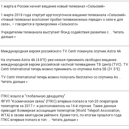
1 марта в России начнет вещание новый телеканал «Сельский»
1 марта 2018 года стартует круглосуточное вещание телеканала «Сельский».
«Новый телеканал восполнит пробел телевизионных передач о селе и для
села», — говорится в проморолике «Сельского».
Учредителем телеканала выступает Фонд содействия развитию с
...
Читать
дальше »
Международная версия российского TV Centr покинула спутник Astra 4A
На спутнике Astra 4A (4.8°E) уже нельзя принимать свободно вещание
международной версии российской частной телевидение ТВ Центр (TVC). TV
Centr International теперь можно принимать со спутника Astra 5B (31.5°E).
TV Centr International теперь можно получать бесплатно со спутника As
...
Читать дальше »
ГПКС вошло в "глобальную двадцатку"
ФГУП "Космическая связь" (ГПКС) впервые попало в топ-20 операторов
телепортов за 2017 г. и расположилось на 16-й строчке. Такие данные
приводит Всемирная ассоциация телепортов (World Teleport Association,
WTA) в своем ежегодном рейтинге. Кроме того, по итогам прошлого года
ГПКС впервые попало в топ-
...
Читать дальше »