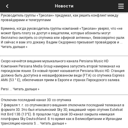
Новости
Руководитель группы «Триолан» придумал, как решить конфликт между
провайдерами и телегруппами
Времена, когда руководитель группы компаний «Триолан» уверял, что «не
может брать плату за доступ к вещателям, которые абоненты могут
бесплатно смотреть со спутника или эфирной антенны», безвозвратно ушли.
И сейчас я вам это докажу. Вадим Сидоренко призывает провайдеров и
...
Читать дальше »
Скоро начнётся вещание музыкального канала Persiana Music HD
Компания Persiana Media Group намерена запустить второй телеканал на
персидском языке. Ее новый проект называется Persiana Music HD. Станция
должна быть доступна в незашифрованном виде (FTA) со спутника Express
AM6 (53 ° E), обеспечивая прием в Европе и странах Персидского залива.
Persi
...
Читать дальше »
Отключен последний канал 3D со спутника
7 февраля т. г. со спутникового вещания отключили последний телеканал в
формате 3D. Это был итальянский Sky 3D, вещавший через спутник Eutelsat
Hot Bird 13B (13°E). В прошлом году свой 3D-канал закрыла немецкая
платформа Sky Deutschland. В то время как в Великобритании и Ирландии
трансляцию канала S
...
Читать дальше »