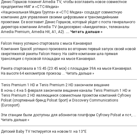
Денис Горшков покинет Amedia TV, чтобы возглавить новое совместное
предприятие НМГ и «СТС-Медиа»
«Национальная Медиа Группа» и «СТС Медиа» создадут совместную
компанию для управления своими цифровыми и трансмедийными
проектами. Ее возглавит Денис Горшков, который уйдет с поста генерального
директора компании Amedia TV (видеосервис «Амедиатека», телеканалы
Amedia Premium, Amedia Hit, A1, A2).
...
Читать дальше »
Falcon Heavy успешно стартовала с мыса Канаверал
Компания SpaceX успешно произвела во вторник первый запуск своей новой
сверхтяжелой ракеты Falcon Heavy. На сайте компании шла прямая
трансляция с пусковой площадки на мысе Канаверал.
Ракета стартовала в 15:45 (23:45 мск) с площадки 39А на мысе Канаверал.
На высоте 64 километров произош
...
Читать дальше »
Tenis Premium 1 HD и Tenis Premium 2 HD закончили вещание
В ночь с 4 на 5 февраля закончили вещание каналы Tenis Premium 1 HD и
Tenis Premium 2 HD являющиеся совместным проектом компаний Cyfrowy
Polsat (спортивный бренд Polsat Sport) и Discovery Communications
(Eurosport).
Эти станции были доступны для абонентов платформ Cyfrowy Polsat и nc+,
...
Читать дальше »
Детский Baby TV тестируется на новом tr. на 13°E