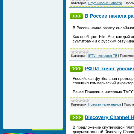
Категория:
Спутниковые новости
|
Просм
В России начала р
В России начал работу онлайн-ки
Как сообщает Film Pro, каждый 
субтитрами и с русским озвучив
Категория:
IPTV - интернет ТВ
|
Просмот
РФПЛ хочет увеличи
Российская футбольная премьер 
сообщил коммерческий директор
Ранее Прядкин в интервью ТАСС 
Категория:
Новости телеканалов
|
Просм
Discovery Channel 
В предложение спутниковой плат
документальный Discovery Channe