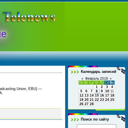
ые
Календарь записей
«
Февраль 2018
»
Пн
Вт
Ср
Чт
Пт
Сб
Вс
1
2
3
4
adcasting Union, EBU) —
5
6
7
8
9
10
11
A.
12
13
14
15
16
17
18
19
20
21
22
23
24
25
26
27
28
Поиск по сайту