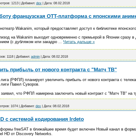
отров:
1213
|
Добавил:
dex
|
Дата:
08.02.2018
аботу французская OTT-платформа с японскими аним
нотеатр Wakanim, который предоставляет доступ к библиотеке японского
эпизод на Wakanim выходит одновременно с премьерой в Японии сразу в 
анием (с дубляжом или закадро
...
Читать дальше »
ров:
1118
|
Добавил:
admin
|
Дата:
08.02.2018
ть прибыль от нового контракта с "Матч ТВ"
лига (РФПЛ) планирует увеличить прибыль от нового контракта с телек
 лиги Павел Суворов.
заявил, что РФПЛ намерена заключить новый контракт с "Матч ТВ" на т
отров:
1074
|
Добавил:
dex
|
Дата:
08.02.2018
HD с системой кодирования Irdeto
формы freeSAT в ближайшее время будет включен Новый канал в формат
l HD от Discovery Networks.