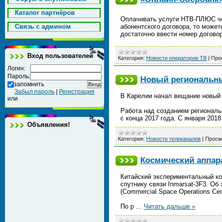
Каталог партнёров
Оплачивать услуги НТВ‑ПЛЮС чер
Cвязь с админом
абонентского договора, то може
достаточно ввести номер догово
Вход пользователей
Категория:
Новости операторов ТВ
|
Про
Логин:
Пароль:
Новый региональны
запомнить
Забыл пароль
|
Регистрация
В Карелии начал вещание новый 
или
Работа над созданием региональ
с конца 2017 года. С января 201
Объявления!
Категория:
Новости телеканалов
|
Просм
Космический аппар
Китайский экспериментальный ко
спутнику связи Inmarsat-3F3. О
(Commercial Space Operations Cen
По р
...
Читать дальше »