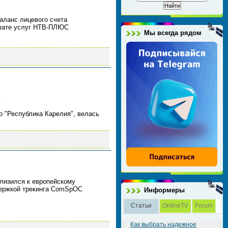
аланс лицевого счета
оплате услуг НТВ‑ПЛЮС
Мы всегда рядом
.
о "Республика Карелия", велась
близился к европейскому
ддержкой трекинга ComSpOC
Информеры
Статьи
OnlineTV
Forum
Как выбрать надежное