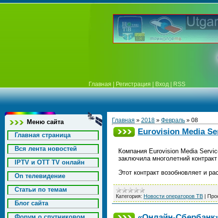
Главная
|
Регистрация
|
Вход
|
RSS
Главная
»
2018
»
Февраль
»
08
Меню сайта
Eurovision Media S
Главная страница
Вся лента новостей
Компания Eurovision Media Servi
заключила многолетний контракт 
IPTV и OTT TV онлайн
Этот контракт возобновляет и р
On телевидение
Статьи по темам
Категория:
Новости операторов ТВ
|
Про
Блог сайта
«Онлайн‑Сбербанк»
Форум о спутниковом