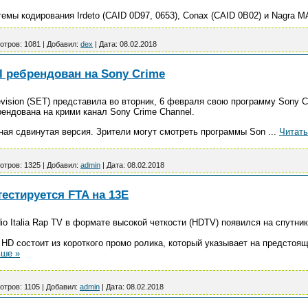
мы кодирования Irdeto (CAID 0D97, 0653), Conax (CAID 0B02) и Nagra MA
отров:
1081
|
Добавил:
dex
|
Дата:
08.02.2018
el ребрендован на Sony Crime
evision (SET) представила во вторник, 6 февраля свою программу Sony 
ендованa на крими канал Sony Crime Channel.
ная сдвинутая версия. Зрители могут смотреть программы Son
...
Читать
отров:
1325
|
Добавил:
admin
|
Дата:
08.02.2018
 тестируется FTA на 13E
 Italia Rap TV в формате высокой четкости (HDTV) появился на спутнике 
p HD состоит из короткого промо ролика, который указывает на предстоя
ьше »
отров:
1105
|
Добавил:
admin
|
Дата:
08.02.2018