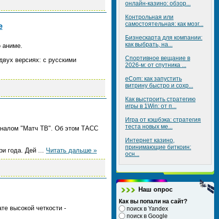
онлайн-казино: обзор...
Контрольная или
самостоятельная: как мозг...
е
Бизнескарта для компании:
как выбрать, на...
 аниме.
Спортивное вещание в
двух версиях: с русскими
2026-м: от спутника ...
eCom: как запустить
витрину быстро и сохр...
Как выстроить стратегию
игры в 1Win: от п...
Игра от кэшбэка: стратегия
теста новых ме...
аналом "Матч ТВ". Об этом ТАСС
Интернет казино,
принимающие биткоин:
ри года. Дей
...
Читать дальше »
осн...
Наш опрос
Как вы попали на сайт?
е высокой четкости -
поиск в Yandex
поиск в Google