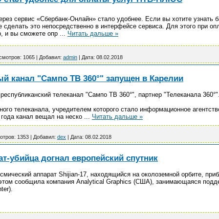
ез сервис «Сбербанк‑Онлайн» стало удобнее. Если вы хотите узнать б
те сделать это непосредственно в интерфейсе сервиса. Для этого при 
р, и вы сможете опр
...
Читать дальше »
смотров:
1065
|
Добавил:
admin
|
Дата:
08.02.2018
й канал "Сампо ТВ 360°" запущен в Карелии
республиканский телеканал "Сампо ТВ 360°", партнер "Телеканала 360°"
ного телеканала, учредителем которого стало информационное агентств
8 года канал вещал на неско
...
Читать дальше »
отров:
1353
|
Добавил:
dex
|
Дата:
08.02.2018
ат-убийца догнал европейский спутник
смический аппарат Shijian-17, находящийся на околоземной орбите, при
б этом сообщила компания Analytical Graphics (США), занимающаяся по
ter).