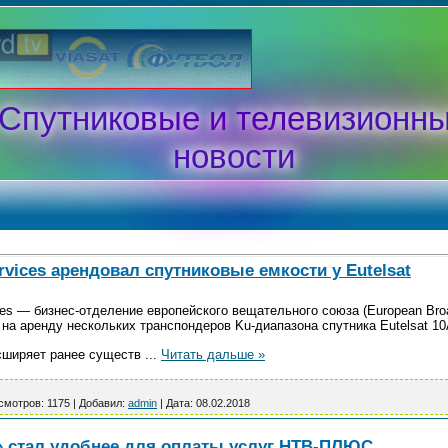
Спутниковые и телевизионн
новости
ervices арендовал спутниковые емкости у Eutelsat
ces — бизнес-отделение европейского вещательного союза (European Bro
на аренду нескольких транспондеров Ku-диапазона спутника Eutelsat 10
асширяет ранее существ
...
Читать дальше »
смотров:
1175
|
Добавил:
admin
|
Дата:
08.02.2018
 стал удобнее для оплаты услуг НТВ‑ПЛЮС