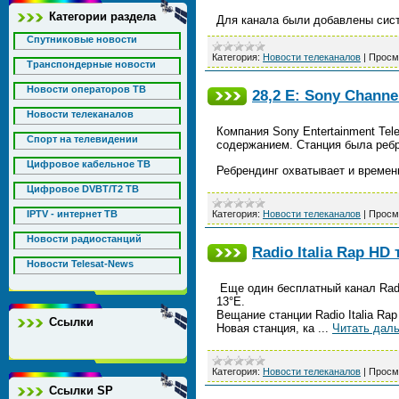
Категории раздела
Для канала были добавлены систе
Спутниковые новости
Категория:
Новости телеканалов
|
Просм
Транспондерные новости
Новости операторов ТВ
28,2 E: Sony Chann
Новости телеканалов
Компания Sony Entertainment Tel
Спорт на телевидении
содержанием. Станция была ребр
Цифровое кабельное ТВ
Ребрендинг охватывает и времен
Цифровое DVBT/T2 ТВ
IPTV - интернет ТВ
Категория:
Новости телеканалов
|
Просм
Новости радиостанций
Radio Italia Rap HD
Новости Telesat-News
Еще один бесплатный канал Radio
13°E.
Вещание станции Radio Italia Ra
Ссылки
Новая станция, ка
...
Читать дал
Категория:
Новости телеканалов
|
Просм
Ссылки SP