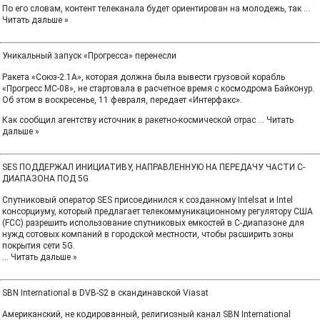
По его словам, контент телеканала будет ориентирован на молодежь, так
...
Читать дальше »
Уникальный запуск «Прогресса» перенесли
Ракета «Союз-2.1А», которая должна была вывести грузовой корабль
«Прогресс МС-08», не стартовала в расчетное время с космодрома Байконур.
Об этом в воскресенье, 11 февраля, передает «Интерфакс».
Как сообщил агентству источник в ракетно-космической отрас
...
Читать
дальше »
SES ПОДДЕРЖАЛ ИНИЦИАТИВУ, НАПРАВЛЕННУЮ НА ПЕРЕДАЧУ ЧАСТИ C-
ДИАПАЗОНА ПОД 5G
Спутниковый оператор SES присоединился к созданному Intelsat и Intel
консорциуму, который предлагает телекоммуникационному регулятору США
(FCC) разрешить использование спутниковых емкостей в С-диапазоне для
нужд сотовых компаний в городской местности, чтобы расширить зоны
покрытия сети 5G.
...
Читать дальше »
SBN International в DVB-S2 в скандинавской Viasat
Американский, не кодированный, религиозный канал SBN International