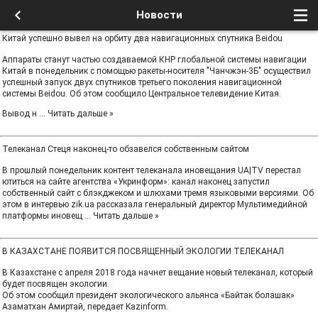
Новости
Китай успешно вывел на орбиту два навигационных спутника Beidou
Аппараты станут частью создаваемой КНР глобальной системы навигации
Китай в понедельник с помощью ракеты-носителя "Чанчжэн-3Б" осуществил
успешный запуск двух спутников третьего поколения навигационной
системы Beidou. Об этом сообщило Центральное телевидение Китая.
Вывод н
...
Читать дальше »
Телеканал Стеця наконец-то обзавелся собственным сайтом
В прошлый понедельник контент телеканала иновещания UA|TV перестал
ютиться на сайте агентства «Укринформ»: канал наконец запустил
собственный сайт с блэкджеком и шлюхами тремя языковыми версиями. Об
этом в интервью zik.ua рассказала генеральный директор Мультимедийной
платформы иновещ
...
Читать дальше »
В КАЗАХСТАНЕ ПОЯВИТСЯ ПОСВЯЩЕННЫЙ ЭКОЛОГИИ ТЕЛЕКАНАЛ
В Казахстане с апреля 2018 года начнет вещание новый телеканал, который
будет посвящен экологии.
Об этом сообщил президент экологического альянса «Байтак болашак»
Азаматхан Амиртай, передает Kazinform.