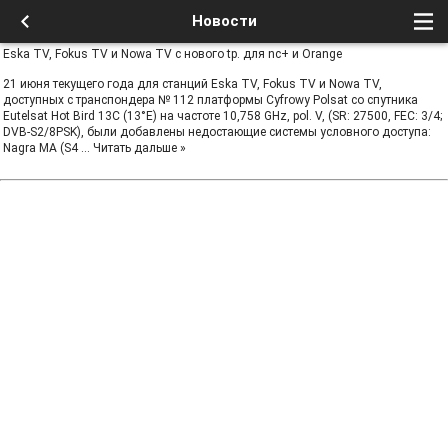
Новости
Eska TV, Fokus TV и Nowa TV с нового tp. для nc+ и Orange
21 июня текущего года для станций Eska TV, Fokus TV и Nowa TV,
доступных с транспондера № 112 платформы Cyfrowy Polsat со спутника
Eutelsat Hot Bird 13C (13°E) на частоте 10,758 GHz, pol. V, (SR: 27500, FEC: 3/4;
DVB-S2/8PSK), были добавлены недостающие системы условного доступа:
Nagra MA (S4
...
Читать дальше »