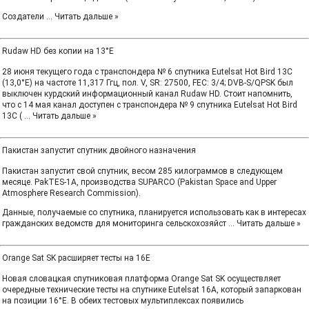
Создатели
...
Читать дальше »
Rudaw HD без копии на 13°E
28 июня текущего года с транспондера № 6 спутника Eutelsat Hot Bird 13C
(13,0°E) на частоте 11,317 Ггц, пол. V, SR: 27500, FEC: 3/4; DVB-S/QPSK был
выключен курдский информационный канал Rudaw HD. Стоит напомнить,
что с 14 мая канал доступен с транспондера № 9 спутника Eutelsat Hot Bird
13C (
...
Читать дальше »
Пакистан запустит спутник двойного назначения
Пакистан запустит свой спутник, весом 285 килограммов в следующем
месяце. PakTES-1A, производства SUPARCO (Pakistan Space and Upper
Atmosphere Research Commission).
Данные, получаемые со спутника, планируется использовать как в интересах
гражданских ведомств для мониторинга сельскохозяйст
...
Читать дальше »
Orange Sat SK расширяет тесты на 16E
Новая словацкая спутниковая платформа Orange Sat SK осуществляет
очередные технические тесты на спутнике Eutelsat 16A, который запаркован
на позиции 16°E. В обеих тестовых мультиплексах появились