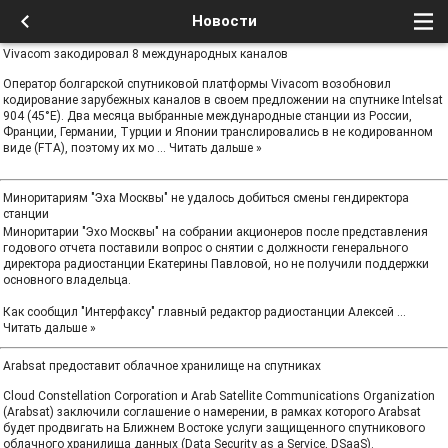
Новости
Vivacom закодировал 8 международных каналов
Оператор болгарской спутниковой платформы Vivacom возобновил
кодирование зарубежных каналов в своем предложении на спутнике Intelsat
904 (45°E). Два месяца выбранные международные станции из России,
Франции, Германии, Турции и Японии транслировались в не кодированном
виде (FTA), поэтому их мо
...
Читать дальше »
Миноритариям "Эха Москвы" не удалось добиться смены гендиректора
станции
Миноритарии "Эхо Москвы" на собрании акционеров после представления
годового отчета поставили вопрос о снятии с должности генерального
директора радиостанции Екатерины Павловой, но не получили поддержки
основного владельца.
Как сообщил "Интерфаксу" главный редактор радиостанции Алексей
...
Читать дальше »
Arabsat предоставит облачное хранилище на спутниках
Cloud Constellation Corporation и Arab Satellite Communications Organization
(Arabsat) заключили соглашение о намерении, в рамках которого Arabsat
будет продвигать на Ближнем Востоке услуги защищенного спутникового
облачного хранилища данных (Data Security as a Service, DSaaS).