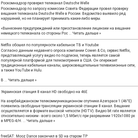
Роскомнадзор проверил телеканал Deutsche Welle
Роскомнадзор по запросу комиссии Совета Федерации провел проверку
вещания телеканала Deutsche Welle в России. Ведомство выявило ряд
нарушений, но не планирует принимать какие-либо меры.
«Вынесение предупреждений или приостановление лицензии на вещание
немецкого телеканала со стороны Рос
...
Читать дальше »
Netflix обошел по популярности кабельное ТВ и Youtube
Согласно данным недавнего опроса компании Cowen & Co, сервис Netflix,
представляющий услугу видео по подписке, теперь является самой
популярной платформой для телесмотрения в США. Он опережает
традиционные кабельные каналы, широковещательные телевизионные сети,
а также YouTube и Hulu.
В
...
Читать дальше »
Украинская станция 8 канал HD свободно на 46E
На азербайджанском телекоммуникационном спутнике Azerspace 1 (46°E)
появились свободные трансляции украинской станции 8 канал. Вещание
осуществляется в формате высокой четкости (HDTV). Видео bit rate является
относительно низким - всего около 1,5 Мбит/с при разрешении 1920x1080 px
в MPEG-4/H.
...
Читать дальше »
freeSAT: Mooz Dance закончил в SD на старом TP