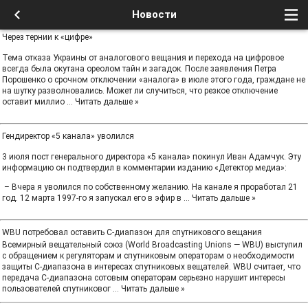
Новости
Через тернии к «цифре»
Тема отказа Украины от аналогового вещания и перехода на цифровое
всегда была окутана ореолом тайн и загадок. После заявления Петра
Порошенко о срочном отключении «аналога» в июле этого года, граждане не
на шутку разволновались. Может ли случиться, что резкое отключение
оставит миллио
...
Читать дальше »
Гендиректор «5 канала» уволился
3 июля пост генерального директора «5 канала» покинул Иван Адамчук. Эту
информацию он подтвердил в комментарии изданию «Детектор медиа»:
– Вчера я уволился по собственному желанию. На канале я проработал 21
год. 12 марта 1997-го я запускал его в эфир в
...
Читать дальше »
WBU потребовал оставить С-диапазон для спутникового вещания
Всемирный вещательный союз (World Broadcasting Unions — WBU) выступил
с обращением к регуляторам и спутниковым операторам о необходимости
защиты С-диапазона в интересах спутниковых вещателей. WBU считает, что
передача C-диапазона сотовым операторам серьезно нарушит интересы
пользователей спутниковог
...
Читать дальше »