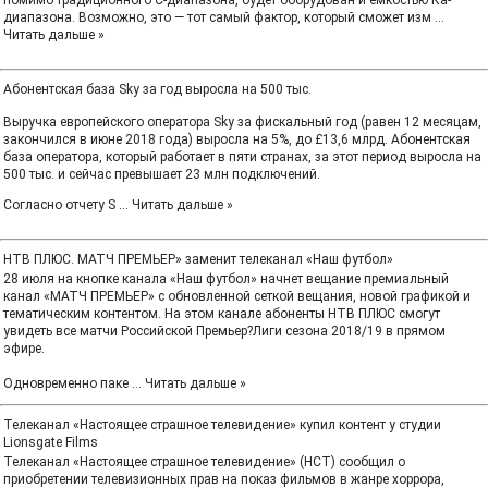
помимо традиционного С-диапазона, будет оборудован и емкостью Ка-
диапазона. Возможно, это — тот самый фактор, который сможет изм
...
Читать дальше »
Абонентская база Sky за год выросла на 500 тыс.
Выручка европейского оператора Sky за фискальный год (равен 12 месяцам,
закончился в июне 2018 года) выросла на 5%, до £13,6 млрд. Абонентская
база оператора, который работает в пяти странах, за этот период выросла на
500 тыс. и сейчас превышает 23 млн подключений.
Согласно отчету S
...
Читать дальше »
НТВ ПЛЮС. МАТЧ ПРЕМЬЕР» заменит телеканал «Наш футбол»
28 июля на кнопке канала «Наш футбол» начнет вещание премиальный
канал «МАТЧ ПРЕМЬЕР» с обновленной сеткой вещания, новой графикой и
тематическим контентом. На этом канале абоненты НТВ ПЛЮС смогут
увидеть все матчи Российской Премьер?Лиги сезона 2018/19 в прямом
эфире.
Одновременно паке
...
Читать дальше »
Телеканал «Настоящее страшное телевидение» купил контент у студии
Lionsgate Films
Телеканал «Настоящее страшное телевидение» (НСТ) сообщил о
приобретении телевизионных прав на показ фильмов в жанре хоррора,