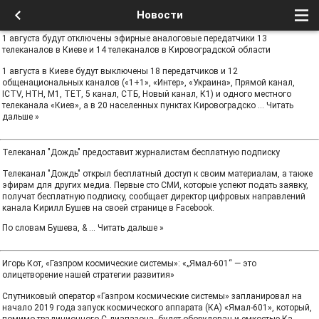
Новости
1 августа будут отключены эфирные аналоговые передатчики 13
телеканалов в Киеве и 14 телеканалов в Кировоградской области
1 августа в Киеве будут выключены 18 передатчиков и 12
общенациональных каналов («1+1», «Интер», «Украина», Прямой канал,
ICTV, НТН, М1, ТЕТ, 5 канал, СТБ, Новый канал, К1) и одного местного
телеканала «Киев», а в 20 населенных пунктах Кировоградско
...
Читать
дальше »
Телеканал "Дождь" предоставит журналистам бесплатную подписку
Телеканал "Дождь" открыл бесплатный доступ к своим материалам, а также
эфирам для других медиа. Первые сто СМИ, которые успеют подать заявку,
получат бесплатную подписку, сообщает директор цифровых направлений
канала Кирилл Бушев на своей странице в Facebook.
По словам Бушева, &
...
Читать дальше »
Игорь Кот, «Газпром космические системы»: «„Ямал-601“ — это
олицетворение нашей стратегии развития»
Спутниковый оператор «Газпром космические системы» запланировал на
начало 2019 года запуск космического аппарата (КА) «Ямал-601», который,