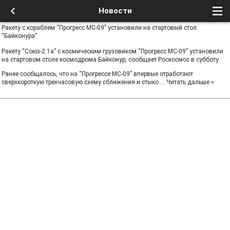
Новости
Ракету с кораблем “Прогресс МС-09” установили на стартовый стол
“Байконура”
Ракету “Союз-2.1а” с космическим грузовиком “Прогресс МС-09” установили
на стартовом столе космодрома Байконур, сообщает Роскосмос в субботу.
Ранее сообщалось, что на “Прогрессе МС-09” впервые отработают
сверхкороткую трехчасовую схему сближения и стыко
...
Читать дальше »