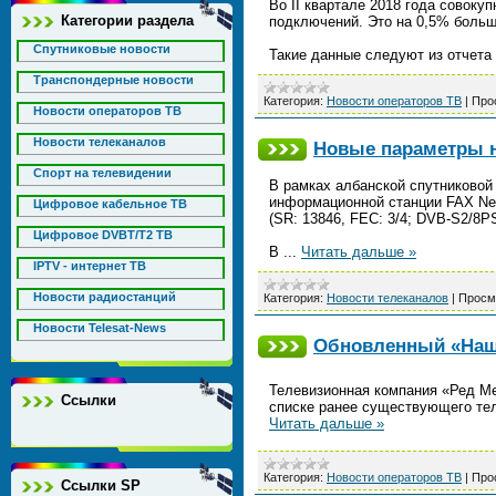
Во II квартале 2018 года совоку
Категории раздела
подключений. Это на 0,5% больш
Спутниковые новости
Такие данные следуют из отчет
Транспондерные новости
Категория:
Новости операторов ТВ
|
Про
Новости операторов ТВ
Новости телеканалов
Новые параметры н
Спорт на телевидении
В рамках албанской спутниковой 
информационной станции FAX New
Цифровое кабельное ТВ
(SR: 13846, FEC: 3/4; DVB-S2/8P
Цифровое DVBT/T2 ТВ
В
...
Читать дальше »
IPTV - интернет ТВ
Новости радиостанций
Категория:
Новости телеканалов
|
Просм
Новости Telesat-News
Обновленный «Наш 
Телевизионная компания «Ред М
Ссылки
списке ранее существующего те
Читать дальше »
Категория:
Новости операторов ТВ
|
Про
Ссылки SP