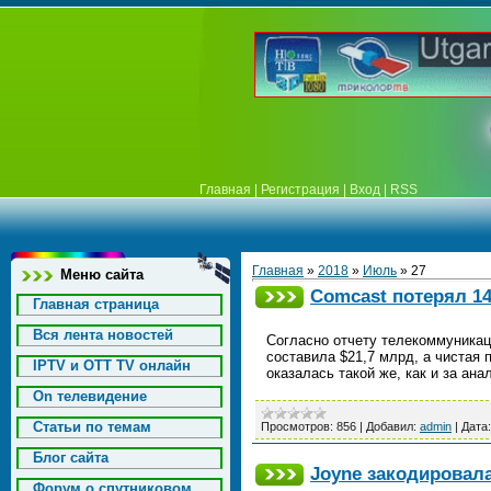
Главная
|
Регистрация
|
Вход
|
RSS
Главная
»
2018
»
Июль
»
27
Меню сайта
Comcast потерял 14
Главная страница
Вся лента новостей
Согласно отчету телекоммуникаци
составила $21,7 млрд, а чистая 
IPTV и OTT TV онлайн
оказалась такой же, как и за ан
On телевидение
Статьи по темам
Просмотров:
856
|
Добавил:
admin
|
Дата:
Блог сайта
Joyne закодировал
Форум о спутниковом