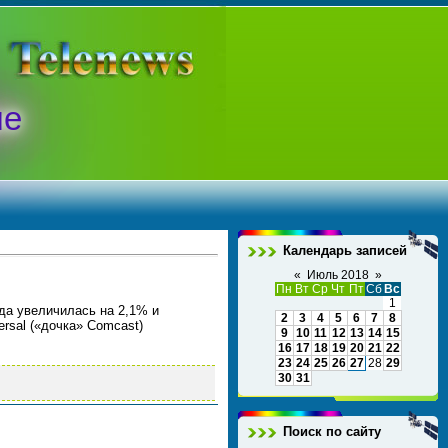
ые
Календарь записей
«
Июль 2018
»
Пн
Вт
Ср
Чт
Пт
Сб
Вс
1
ода увеличилась на 2,1% и
2
3
4
5
6
7
8
rsal («дочка» Comcast)
9
10
11
12
13
14
15
16
17
18
19
20
21
22
23
24
25
26
27
28
29
30
31
Поиск по сайту