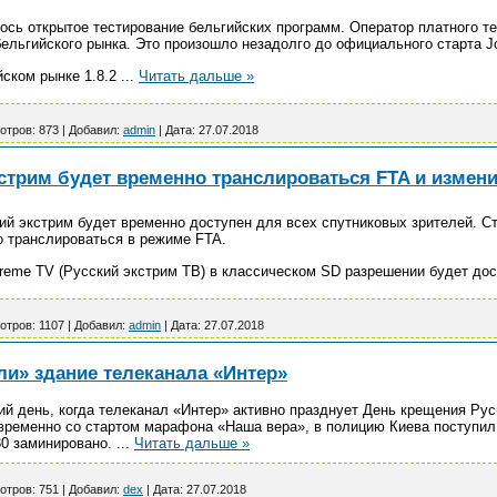
лось открытое тестирование бельгийских программ. Оператор платного 
ельгийского рынка. Это произошло незадолго до официального старта J
йском рынке 1.8.2
...
Читать дальше »
отров:
873
|
Добавил:
admin
|
Дата:
27.07.2018
кстрим будет временно транслироваться FTA и измен
ий экстрим будет временно доступен для всех спутниковых зрителей. С
 транслироваться в режиме FTA.
reme TV (Русский экстрим TВ) в классическом SD разрешении будет до
отров:
1107
|
Добавил:
admin
|
Дата:
27.07.2018
ли» здание телеканала «Интер»
ий день, когда телеканал «Интер» активно празднует День крещения Рус
овременно со стартом марафона «Наша вера», в полицию Киева поступил 
30 заминировано.
...
Читать дальше »
отров:
751
|
Добавил:
dex
|
Дата:
27.07.2018