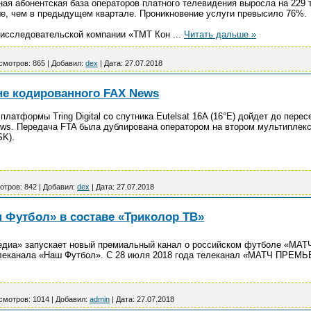
пная абонентская база операторов платного телевидения выросла на 229 
е, чем в предыдущем квартале. Проникновение услуги превысило 76%.
а исследовательской компании «ТМТ Кон
...
Читать дальше »
смотров:
865
|
Добавил:
dex
|
Дата:
27.07.2018
е кодированного FAX News
платформы Tring Digital со спутника Eutelsat 16A (16°E) дойдет до пер
s. Передача FTA была дублирована оператором на втором мультиплексе н
SK).
отров:
842
|
Добавил:
dex
|
Дата:
27.07.2018
Футбол» в составе «Триколор ТВ»
едиа» запускает новый премиальный канал о российском футболе «МА
леканала «Наш Футбол». С 28 июля 2018 года телеканал «МАТЧ ПРЕМЬ
смотров:
1014
|
Добавил:
admin
|
Дата:
27.07.2018