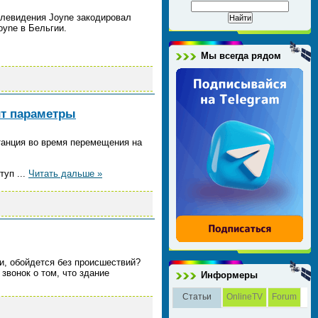
телевидения Joyne закодировал
oyne в Бельгии.
Мы всегда рядом
ит параметры
танция во время перемещения на
ступ
...
Читать дальше »
и, обойдется без происшествий?
звонок о том, что здание
Информеры
Статьи
OnlineTV
Forum