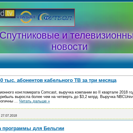
Спутниковые и телевизионн
новости
0 тыс. абонентов кабельного ТВ за три месяца
онного конгломерата Comcast, выручка компании во II квартале 2018 г
прибыль выросла более чем на четверть до $3,2 млрд. Выручка NBCUnive
алогичны
...
Читать дальше »
27.07.2018
а программы для Бельгии