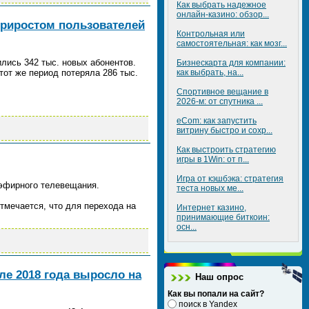
Как выбрать надежное
онлайн-казино: обзор...
приростом пользователей
Контрольная или
самостоятельная: как мозг...
лись 342 тыс. новых абонентов.
Бизнескарта для компании:
от же период потеряла 286 тыс.
как выбрать, на...
Спортивное вещание в
2026-м: от спутника ...
eCom: как запустить
витрину быстро и сохр...
Как выстроить стратегию
игры в 1Win: от п...
Игра от кэшбэка: стратегия
 эфирного телевещания.
теста новых ме...
тмечается, что для перехода на
Интернет казино,
принимающие биткоин:
осн...
але 2018 года выросло на
Наш опрос
Как вы попали на сайт?
поиск в Yandex