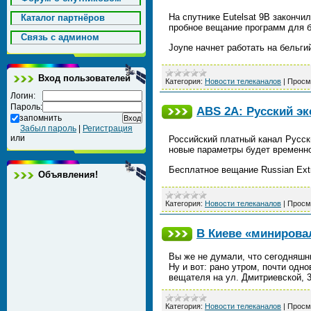
На спутнике Eutelsat 9B закончи
Каталог партнёров
пробное вещание программ для б
Cвязь с админом
Joyne начнет работать на бельги
Вход пользователей
Категория:
Новости телеканалов
|
Просм
Логин:
Пароль:
ABS 2A: Русский э
запомнить
Забыл пароль
|
Регистрация
или
Российский платный канал Русск
новые параметры будет временно
Бесплатное вещание Russian Ext
Объявления!
Категория:
Новости телеканалов
|
Просм
В Киеве «минирова
Вы же не думали, что сегодняшн
Ну и вот: рано утром, почти одн
вещателя на ул. Дмитриевской, 
Категория:
Новости телеканалов
|
Просм