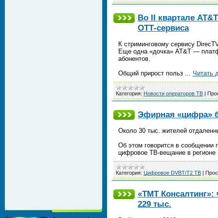
Во II квартале AT&
ОТТ-сервиса
К стриминговому сервису DirecT
Еще одна «дочка» AT&T — платфо
абонентов.
Общий прирост польз
...
Читать 
Категория:
Новости операторов ТВ
|
Про
Эфирная «цифра» б
Около 30 тыс. жителей отдаленн
Об этом говорится в сообщении 
цифровое ТВ-вещание в регионе
Категория:
Цифровое DVBT/T2 ТВ
|
Прос
«ТМТ Консалтинг»: 
229 тыс.