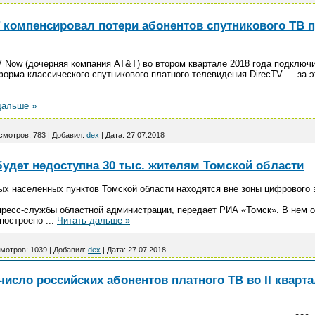
T компенсировал потери абонентов спутникового ТВ 
V Now (дочерняя компания AT&T) во втором квартале 2018 года подключи
рма классического спутникового платного телевидения DirecTV — за эт
дальше »
смотров:
783
|
Добавил:
dex
|
Дата:
27.07.2018
удет недоступна 30 тыс. жителям Томской области
ых населенных пунктов Томской области находятся вне зоны цифрового
пресс-службы областной администрации, передает РИА «Томск». В нем о
 построено
...
Читать дальше »
мотров:
1039
|
Добавил:
dex
|
Дата:
27.07.2018
число российских абонентов платного ТВ во II кварт