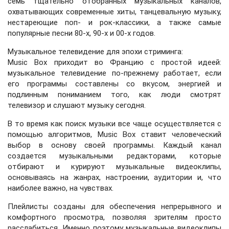
семь тщательно отобранных музыкальных каналов,
охватывающих современные хиты, танцевальную музыку,
нестареющие поп- и рок-классики, а также самые
популярные песни 80-х, 90-х и 00-х годов.
Музыкальное телевидение для эпохи стриминга:
Music Box приходит во Францию ​​с простой идеей:
музыкальное телевидение по-прежнему работает, если
его программы составлены со вкусом, энергией и
подлинным пониманием того, как люди смотрят
телевизор и слушают музыку сегодня.
В то время как поиск музыки все чаще осуществляется с
помощью алгоритмов, Music Box ставит человеческий
выбор в основу своей программы. Каждый канал
создается музыкальными редакторами, которые
отбирают и курируют музыкальные видеоклипы,
основываясь на жанрах, настроении, аудитории и, что
наиболее важно, на чувствах.
Плейлисты созданы для обеспечения непрерывного и
комфортного просмотра, позволяя зрителям просто
расслабиться. Именно поэтому музыкальные видеоклипы