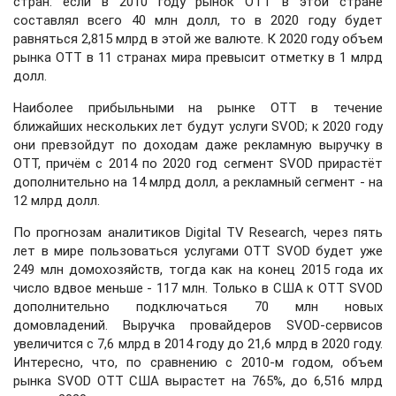
стран: если в 2010 году рынок OTT в этой стране
составлял всего 40 млн долл, то в 2020 году будет
равняться 2,815 млрд в этой же валюте. К 2020 году объем
рынка OTT в 11 странах мира превысит отметку в 1 млрд
долл.
Наиболее прибыльными на рынке OTT в течение
ближайших нескольких лет будут услуги SVOD; к 2020 году
они превзойдут по доходам даже рекламную выручку в
OTT, причём с 2014 по 2020 год сегмент SVOD прирастёт
дополнительно на 14 млрд долл, а рекламный сегмент - на
12 млрд долл.
По прогнозам аналитиков Digital TV Research, через пять
лет в мире пользоваться услугами OTT SVOD будет уже
249 млн домохозяйств, тогда как на конец 2015 года их
число вдвое меньше - 117 млн. Только в США к OTT SVOD
дополнительно подключаться 70 млн новых
домовладений. Выручка провайдеров SVOD-сервисов
увеличится с 7,6 млрд в 2014 году до 21,6 млрд в 2020 году.
Интересно, что, по сравнению с 2010-м годом, объем
рынка SVOD OTT США вырастет на 765%, до 6,516 млрд