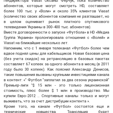
гендиректора Viasat Оксаны Ферчук, пока количество
абонентов, которые могут смотреть HD, составляет
более 100 тыс. у «Воли» и около 35% клиентов Viasat
(количество своих абонентов компания не разглашает, но
в целом оценивает рынок платного спутникового
телевидения Украины в 300-400 тыс. абонентов).
Вместе договоренности о запуске «Футбола» в HD «Медиа
Группа Украина» пролонгировала отношения с «Волей» и
Viasat на ближайшие несколько лет.
Напомним, что с 1 января телеканал «Футбол» более чем
вдвое поднял цены для кабельщиков. Новая базовая цена
(без учета скидок) на ретрансляцию в базовых пакетах
составляет 67 копеек за одного абонента в месяц (в 2011
году было 30 копеек). Как пояснил Александр Денисов,
такие повышения вызваны крупными инвестициями канала
в контент: «" Футбол "заплатил за два сезона украинской"
Премьер-лиги "$ 15 млн - это только лицензионная
стоимость, плюс более $ 1 млн в производство. Мы
купили Евро-2012 ... Спортивные каналы только и могут
выживать, что за счет дистрибуции контента ».
Кроме того, на канале «Футбол» состоятся еще и
технические новшества. Трансляция будет