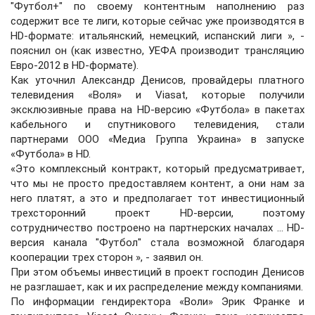
"Футбол+" по своему контентным наполнению раз
содержит все те лиги, которые сейчас уже производятся в
HD-формате: итальянский, немецкий, испанский лиги », -
пояснил он (как известно, УЕФА производит трансляцию
Евро-2012 в HD-формате).
Как уточнил Александр Денисов, провайдеры платного
телевидения «Воля» и Viasat, которые получили
эксклюзивные права на HD-версию «Футбола» в пакетах
кабельного и спутникового телевидения, стали
партнерами ООО «Медиа Группа Украина» в запуске
«Футбола» в HD.
«Это комплексный контракт, который предусматривает,
что мы не просто предоставляем контент, а они нам за
него платят, а это и предполагает тот инвестиционный
трехсторонний проект HD-версии, поэтому
сотрудничество построено на партнерских началах ... HD-
версия канала "Футбол" стала возможной благодаря
кооперации трех сторон », - заявил он.
При этом объемы инвестиций в проект господин Денисов
не разглашает, как и их распределение между компаниями.
По информации гендиректора «Воли» Эрик Франке и