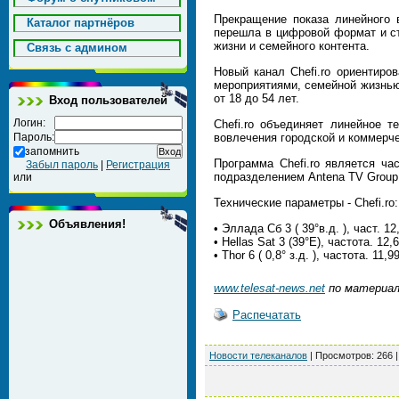
Прекращение показа линейного 
Каталог партнёров
перешла в цифровой формат и ст
жизни и семейного контента.
Cвязь с админом
Новый канал Chefi.ro ориентиро
мероприятиями, семейной жизнью
от 18 до 54 лет.
Вход пользователей
Логин:
Chefi.ro объединяет линейное 
Пароль:
вовлечения городской и коммерче
запомнить
Программа Chefi.ro является ча
Забыл пароль
|
Регистрация
подразделением Antena TV Group
или
Технические параметры - Chefi.ro:
Объявления!
• Эллада Сб 3 ( 39°в.д. ), част.
• Hellas Sat 3 (39°E), частота. 
• Thor 6 ( 0,8° з.д. ), частота. 
www.telesat-news.net
по материалам
Распечатать
Новости телеканалов
|
Просмотров
: 266 