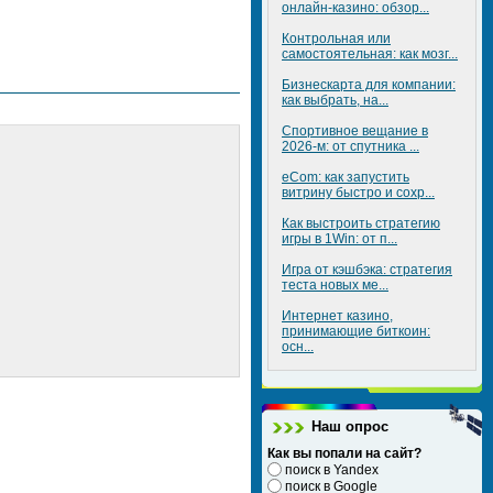
онлайн-казино: обзор...
Контрольная или
самостоятельная: как мозг...
Бизнескарта для компании:
как выбрать, на...
Спортивное вещание в
2026-м: от спутника ...
eCom: как запустить
витрину быстро и сохр...
Как выстроить стратегию
игры в 1Win: от п...
Игра от кэшбэка: стратегия
теста новых ме...
Интернет казино,
принимающие биткоин:
осн...
Наш опрос
Как вы попали на сайт?
поиск в Yandex
поиск в Google