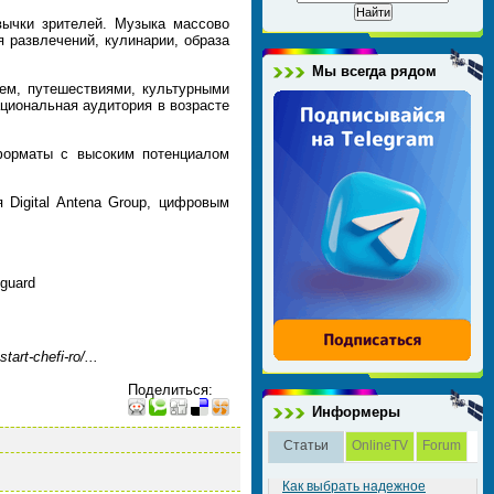
вычки зрителей. Музыка массово
 развлечений, кулинарии, образа
Мы всегда рядом
ьем, путешествиями, культурными
циональная аудитория в возрасте
 форматы с высоким потенциалом
 Digital Antena Group, цифровым
oguard
rt-chefi-ro/...
Поделиться
:
Информеры
Статьи
OnlineTV
Forum
Как выбрать надежное