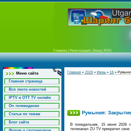
Главная
|
Регистрация
|
Вход
|
RSS
Главная
»
2026
»
Июнь
»
16
» Румыния
Меню сайта
Главная страница
Вся лента новостей
IPTV и OTT TV онлайн
On телевидение
Румыния: Закрытие 
Статьи по темам
Блог сайта
В понедельник, 15 июня 2026 
телеканал ZU TV прекратил свое 
Форум о спутниковом