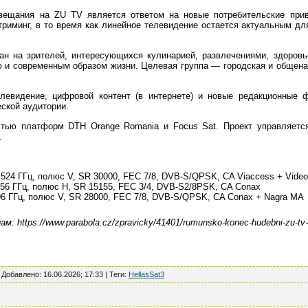
вещания на ZU TV является ответом на новые потребительские при
риминг, в то время как линейное телевидение остается актуальным для
ван на зрителей, интересующихся кулинарией, развлечениями, здоров
 и современным образом жизни. Целевая группа — городская и общена
телевидение, цифровой контент (в интернете) и новые редакционные
ской аудитории.
стью платформ DTH Orange Romania и Focus Sat. Проект управляется
.
 12,524 ГГц, полюс V, SR 30000, FEC 7/8, DVB-S/QPSK, CA Viaccess + Vide
12,656 ГГц, полюс H, SR 15155, FEC 3/4, DVB-S2/8PSK, CA Conax
11,996 ГГц, полюс V, SR 28000, FEC 7/8, DVB-S/QPSK, CA Conax + Nagra MA
: https://www.parabola.cz/zpravicky/41401/rumunsko-konec-hudebni-zu-tv-sta
|
Добавлено
:
16.06.2026; 17:33
|
Теги
:
HellasSat3