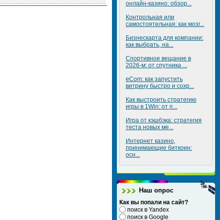
онлайн-казино: обзор...
Контрольная или
самостоятельная: как мозг...
Бизнескарта для компании:
как выбрать, на...
Спортивное вещание в
2026-м: от спутника ...
eCom: как запустить
витрину быстро и сохр...
Как выстроить стратегию
игры в 1Win: от п...
Игра от кэшбэка: стратегия
теста новых ме...
Интернет казино,
принимающие биткоин:
осн...
Наш опрос
Как вы попали на сайт?
поиск в Yandex
поиск в Google