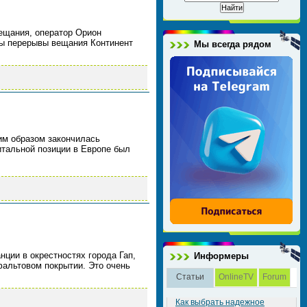
вещания, оператор Орион
ны перерывы вещания Континент
Мы всегда рядом
ким образом закончилась
тальной позиции в Европе был
ции в окрестностях города Гап,
Информеры
сфальтовом покрытии. Это очень
Статьи
OnlineTV
Forum
Как выбрать надежное