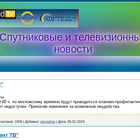
Спутниковые и телевизионн
новости
В"
ты
10:00 ч. по московскому времени будут проводиться планово-профилакти
ет недоступен. Приносим извинения за возможные неудобства.
смотров:
1006
|
Добавил:
peresihne
|
Дата:
05.01.2019
ент ТВ"