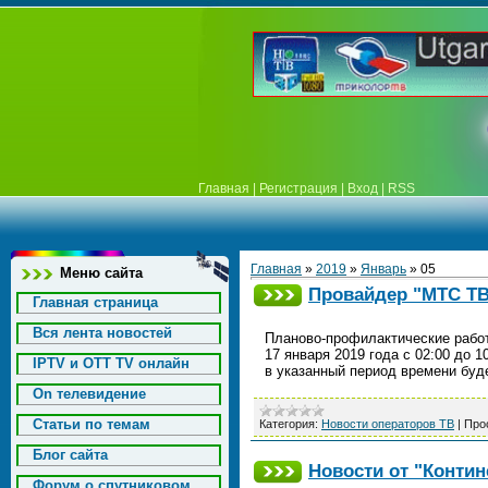
Главная
|
Регистрация
|
Вход
|
RSS
Главная
»
2019
»
Январь
»
05
Меню сайта
Провайдер "МТС Т
Главная страница
Вся лента новостей
Планово-профилактические рабо
17 января 2019 года с 02:00 до 
IPTV и OTT TV онлайн
в указанный период времени буд
On телевидение
Статьи по темам
Категория:
Новости операторов ТВ
|
Про
Блог сайта
Новости от "Контин
Форум о спутниковом