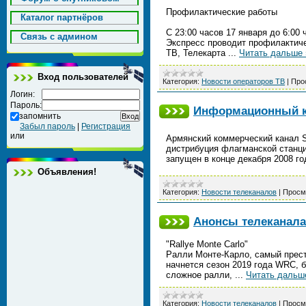
Профилактические работы
Каталог партнёров
С 23:00 часов 17 января до 6:00
Cвязь с админом
Экспресс проводит профилактиче
ТВ, Телекарта
...
Читать дальше 
Вход пользователей
Категория:
Новости операторов ТВ
|
Про
Логин:
Пароль:
Информационный ка
запомнить
Забыл пароль
|
Регистрация
или
Армянский коммерческий канал Sh
дистрибуция флагманской станц
запущен в конце декабря 2008 г
Объявления!
Категория:
Новости телеканалов
|
Просм
Анонсы телеканала 
"Rallye Monte Carlo"
Ралли Монте-Карло, самый прест
начнется сезон 2019 года WRC, б
сложное ралли,
...
Читать дальш
Категория:
Новости телеканалов
|
Просм