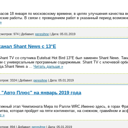
 часов 18 января по московскому времени, в целях улучшения качества 
ские работы. В связи с проведением работ в указанный период возмож
»
смотров:
974
|
Добавил:
peresihne
|
Дата:
05.01.2019
нал Shant News с 13°E
ant TV со спутника Eutelsat Hot Bird 13°E был заменен Shant News. Та
ии с универсальным програмным содержимым. Shant TV с ключевой орби
ода.Shant News а
...
Читать дальше »
отров:
3324
|
Добавил:
peresihne
|
Дата:
05.01.2019
"Авто Плюс" на январь 2019 года
ижный этап Чемпионата Мира по Ралли WRC.Именно здесь, в горах Фран
итва, которая пройдет на пяти континентах, на снежном, гравийном и а
е »
отров:
894
|
Добавил:
peresihne
|
Дата:
05.01.2019