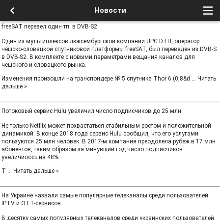
Новости
freeSAT перевел один тп. в DVB-S2
Один из мультиплексов люксембургской компании UPC DTH, оператор
чешско-словацкой спутниковой платформы freeSAT, был переведен из DVB-S
в DVB-S2. В комплекте с новыми параметрами вещания каналов для
чешского и словацкого рынка.
Изменения произошли на транспондере № 5 спутника Thor 6 (0,8&d
...
Читать
дальше »
Потоковый сервис Hulu увеличил число подписчиков до 25 млн
Не только Netflix может похвастаться стабильным ростом и положительной
динамикой. В конце 2018 года сервис Hulu сообщил, что его услугами
пользуются 25 млн человек. В 2017-м компания преодолела рубеж в 17 млн
абонентов, таким образом за минувший год число подписчиков
увеличилось на 48%.
Т
...
Читать дальше »
На Украине назвали самые популярные телеканалы среди пользователей
IPTV и OTT-сервисов
В десятку самых популярных телеканалов среди украинских пользователей