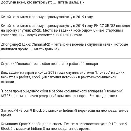
доступен всем, кто интересуетс
...
Читать дальше »
Китай готовится к своему первому запуску в 2019 году
Китай готовится к своему первому запуску в 2019 году. РН CZ-3B/G2 выведет
на орбиту спутник ZX-2D. Место выведения космодром Сичан ,стартовый
комплекс LC-2.Запуск состоится 12.01.2019 года.
Zhongxing-2 (ZX-2,Chinasat-2) – китайские военные спутники связи, которые
являются продо
...
Читать дальше »
Спутник "Глонасс" после сбоя вернется к работе 11 января
Вышедший из строя в конце 2018 года спутник системы "Глонасс" на днях
вернется к работе, сообщил сегодня источник в ракетно-космической
отрасли.
"После произошедшего сбоя в работе космического аппарата "Глонасс-М"
№736 на нем включен резервный комплект аппара
...
Читать дальше »
Запуск РН Falcon 9 Block 5 с миссией Iridium-8 перенесли на неопределенное
время
Компания SpaceX сообщила в своем Twitter о переносе запуска РН Falcon 9
Block 5 с миссией Iridium-8 на неопределенное время.