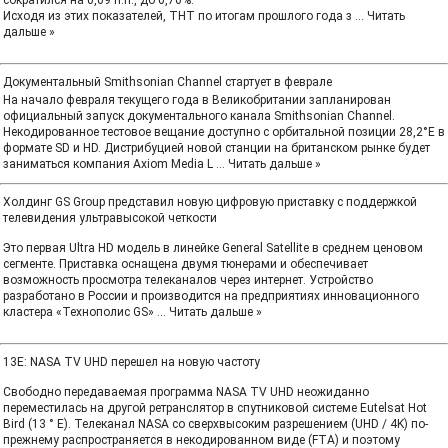
сократился на 0,09 п.п., до 0,76%.
Исходя из этих показателей, ТНТ по итогам прошлого года з
...
Читать
дальше »
Документальный Smithsonian Channel стартует в феврале
На начало февраля текущего года в Великобритании запланирован
официальный запуск документального канала Smithsonian Channel.
Некодированное тестовое вещание доступно с орбитальной позиции 28,2°E в
формате SD и HD. Дистрибуцией новой станции на британском рынке будет
заниматься компания Axiom Media L
...
Читать дальше »
Холдинг GS Group представил новую цифровую приставку с поддержкой
телевидения ультравысокой четкости
Это первая Ultra HD модель в линейке General Satellite в среднем ценовом
сегменте. Приставка оснащена двумя тюнерами и обеспечивает
возможность просмотра телеканалов через интернет. Устройство
разработано в России и производится на предприятиях инновационного
кластера «Технополис GS»
...
Читать дальше »
13E: NASA TV UHD перешел на новую частоту
Свободно передаваемая программа NASA TV UHD неожиданно
переместилась на другой ретранслятор в спутниковой системе Eutelsat Hot
Bird (13 ° E). Телеканал NASA со сверхвысоким разрешением (UHD / 4K) по-
прежнему распространяется в некодированном виде (FTA) и поэтому