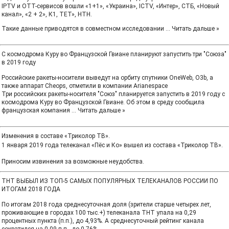
IPTV и OTT-сервисов вошли «1+1», «Украина», ICTV, «Интер», СТБ, «Новый
канал», «2 + 2», К1, ТЕТ», НТН.
Такие данные приводятся в совместном исследовании
...
Читать дальше »
С космодрома Куру во Французской Гвиане планируют запустить три "Союза"
в 2019 году
Российские ракеты-носители выведут на орбиту спутники OneWeb, O3b, а
также аппарат Cheops, отметили в компании Arianespace
Три российских ракеты-носителя "Союз" планируется запустить в 2019 году с
космодрома Куру во Французской Гвиане. Об этом в среду сообщила
французская компания
...
Читать дальше »
Изменения в составе «Триколор ТВ».
1 января 2019 года телеканал «Пёс и Ко» вышел из состава «Триколор ТВ».
Приносим извинения за возможные неудобства.
ТНТ ВЫБЫЛ ИЗ ТОП-5 САМЫХ ПОПУЛЯРНЫХ ТЕЛЕКАНАЛОВ РОССИИ ПО
ИТОГАМ 2018 ГОДА
По итогам 2018 года среднесуточная доля (зрители старше четырех лет,
проживающие в городах 100 тыс.+) телеканала ТНТ упала на 0,29
процентных пункта (п.п.), до 4,93%. А среднесуточный рейтинг канала