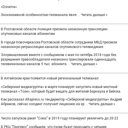
«Dorama»
Эксклюзивной особенностью телеканала явля
...
Читать дальше »
В Ростовской области полиция пресекла незаконную трансляцию
спутниковых каналов абонентам
В городе Новочеркасске Ростовской области сотрудники МВД пресекли
незаконную ретрансляцию каналов спутникового телевидения.
Злоумышленник вместе с сообщником с мая по октябрь 2018 года без
разрешения правообладателя незаконно транслировали одиннадцать
телевизионных каналов 9 тыс. абонента
...
Читать дальше »
В Алтайском крае появится новый региональный телеканал
«Сибирская медиагруппа» в марте планирует запустить новый местный
телеканал «Толк», который будет вещать для жителей Барнаула и Бийска.
Как рассказал Altapress.ru гендиректор «Сибирской медиагруппы» Андрей
Абрамов, сейчас холдинг получает лицензию на кр
...
Читать дальше »
Число запусков ракет "Союз" в 2019 году планируют увеличить до 20-22
В РКЦ "Прогресс" сообщили, что пуски будут проходить с четырех