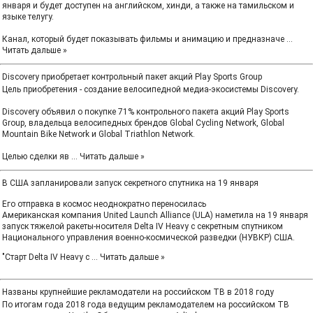
января и будет доступен на английском, хинди, а также на тамильском и
языке телугу.
Канал, который будет показывать фильмы и анимацию и предназначе
...
Читать дальше »
Discovery приобретает контрольный пакет акций Play Sports Group
Цель приобретения - создание велосипедной медиа-экосистемы Discovery.
Discovery объявил о покупке 71% контрольного пакета акций Play Sports
Group, владельца велосипедных брендов Global Cycling Network, Global
Mountain Bike Network и Global Triathlon Network.
Целью сделки яв
...
Читать дальше »
В США запланировали запуск секретного спутника на 19 января
Его отправка в космос неоднократно переносилась
Американская компания United Launch Alliance (ULA) наметила на 19 января
запуск тяжелой ракеты-носителя Delta IV Heavy с секретным спутником
Национального управления военно-космической разведки (НУВКР) США.
"Старт Delta IV Heavy с
...
Читать дальше »
Названы крупнейшие рекламодатели на российском ТВ в 2018 году
По итогам года 2018 года ведущим рекламодателем на российском ТВ