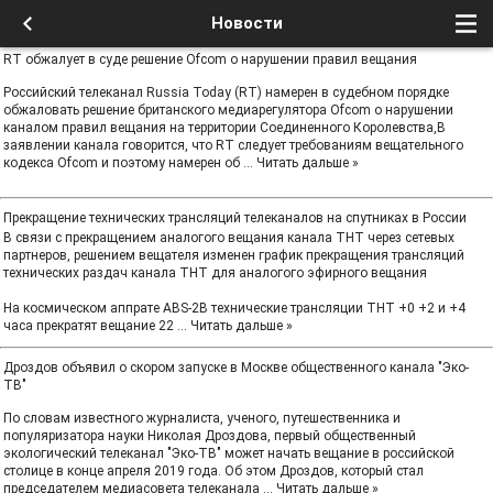
Новости
RT обжалует в суде решение Ofcom о нарушении правил вещания
Российский телеканал Russia Today (RT) намерен в судебном порядке
обжаловать решение британского медиарегулятора Ofcom о нарушении
каналом правил вещания на территории Соединенного Королевства,В
заявлении канала говорится, что RT следует требованиям вещательного
кодекса Ofcom и поэтому намерен об
...
Читать дальше »
Прекращение технических трансляций телеканалов на спутниках в России
В связи с прекращением аналогого вещания канала ТНТ через сетевых
партнеров, решением вещателя изменен график прекращения трансляций
технических раздач канала ТНТ для аналогого эфирного вещания
На космическом аппрате ABS-2B технические трансляции ТНТ +0 +2 и +4
часа прекратят вещание 22
...
Читать дальше »
Дроздов объявил о скором запуске в Москве общественного канала "Эко-
ТВ"
По словам известного журналиста, ученого, путешественника и
популяризатора науки Николая Дроздова, первый общественный
экологический телеканал "Эко-ТВ" может начать вещание в российской
столице в конце апреля 2019 года. Об этом Дроздов, который стал
председателем медиасовета телеканала
...
Читать дальше »