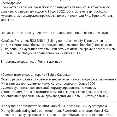
космодромов
Количество запусков ракет "Союз" планируется увеличить в этом году по
сравнению с прошлым годом с 16 до 20-22. Об этом в четверг сообщил
журналистам гендиректор производящего эти носители РКЦ &quo
...
Читать
дальше »
Запуск китайского спутника BNU-1 запланирован на 22 июня 2019 года
Китайский спутник ДЗЗ BNU-1 (Beijing normal university-1) находится на
стадии финальной сборки на заводе в Шэньчжэне (Shenzhen). Вес спутника
20 кг, оснащен мультиспектральными оптическими камерами с разрешением
500 м и 5,5 м. Запуск запланирован на 22 июня 2019.
В настоящее время ид
...
Читать дальше »
«Орион» интегрировал сервис «Tvigle Караоке»
Сервис расположен в основном меню интерактивного гибридного приемника
М1 и запускается одним кликом. Каталог содержит более 7000
аудиовизуальных произведений, структурированных по жанрам,
исполнителям, а также тематическим коллекциям.Еженедельно выходит
обновление с добавленными произведениями. Поль
...
Читать дальше »
Disney India запускает телеканал Marvel HQ, посвященный супергероям
Disney Broadcasting India запускает новый детский телеканал Marvel HQ,
посвященный супергероям. Как пишет RapidTVNews, он начнет вещание 20