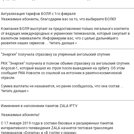
Актуализация тарифов ВОЛЯ с 1го февраля
Уважаемые абоненты, благодарим вас за то, что выбираете ВОЛЮ!
Компания ВОЛЯ выступает за предоставление только легального контента
от ведущих международных и украинских телеканалов, который закупает в
валютном эквиваленте. Информируем вас, что с целью дальнейшего
развития наших сервисов
...
Читать дальше »
"Энергия" получила страховку за утерянный ангольский спутник
РКК "Энергия" получила в полном объеме страховку за ангольский спутник
Angosat-1, который вышел из строя после выведения на орбиту. Об этом
сообщает РИА Новости со ссылкой на источник в ракетно-космической
отрасли.
Сумма выплаты не называется, но ранее сообщалось, что она состав
...
Читать дальше »
Изменения в наполнении пакетов ZALA IPTV
Уважаемые абоненты!
С 17 января 2019 года в составе базовых и расширенных пакетов
интерактивного телевидения ZALA начнется тестовая трансляция
телеканалов «Dorama» и «В гостях у сказки».