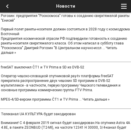
Новости
Рогозин: предприятия "Роскосмоса" готовы к созданию сверхтяжелой ракеты
"Енисей"
Первый полет ракеты-носителя должен состояться в 2028 году с космодрома
Восточный
Предприятия космической отрасли РФ подтвердили готовность к созданию
ракеты-носителя сверхтяжелого класса. Об этом написал в субботу глава
"Роскосмоса" Дмитрий Рогозин "В Центральном научно-иссл
...
Читать
дальше »
freeSAT выключил ČT1 и TV Prima в SD из DVB-S2
Оператор чешско-словацкой спутниковой pay-tv платформы freeSAT
прекратила распространение двух чешских SD программ в DVB-S2
мультиплексе - в частности, первую программу Чешского телевидения и
основные программы коммерческие группы FTV Prima.
MPEG-4/SD-версии программы ČT1 и TV Prima
...
Читать дальше »
Телеканал UA КУЛЬТУРА будет закодирован
Внимание! С 4 февраля 2019 сигнал будет закодирован.На спутнике Astra 4A
4.8E, в пакете ZEONBUD (T2-MI), на частоте 12341 H 30000, 3/4-канал будет