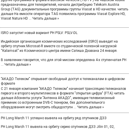
Другие программы в формате высокой четкости ( HDTV ) на чешском языке
предназначены для телезрителей, начала дистрибуцию Telekom Austria
Group (TAG) документальные программы группы Viasat в HD качестве. читать
дальше На емкости оператора TAG появились программы Viasat Explore HD,
Viasat Nature HD
...
Читать дальше »
ISRO запустит новый вариант РН PSLV: PSLV-DL
Индийская организация космических исследований (ISRO) выведет на
орбиту спутник Microsat-R вместе со студенческой полезной нагрузкой
“Kalamsat” из Космического центра имени Сатиша Дхавана 24 января.
В заявлении говорится, что для этой миссии определена 4-х ступенчатая РН
...
Читать дальше »
"АКАДО Телеком" открывает свободный доступ к телеканалам в цифровом
формате
С 21 января компания "АКАДО Телеком" начинает трансляцию телеканалов
первого и второго мультиплексов в формате "открытая цифра" (FTA).читать
дальше Абоненты услуги "Антенна АКАДО", имеющие телевизионный
приемник со встроенным DVB-C тюнером, без дополнительного
оборудования могут смотреть общедоступн
...
Читать дальше »
РН Long March 11 успешно вывела на орбиту ряд спутников ДЗЗ
РН Long March 11 вывела на орбиту серию спутников ДЗЗ Jilin 01, 02,