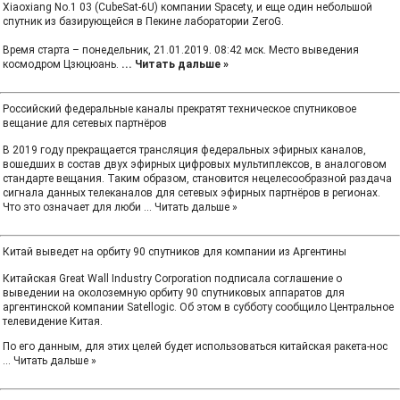
Xiaoxiang No.1 03 (CubeSat-6U) компании Spacety, и еще один небольшой
спутник из базирующейся в Пекине лаборатории ZeroG.
Время старта – понедельник, 21.01.2019. 08:42 мск. Место выведения
космодром Цзюцюань.
...
Читать дальше »
Российский федеральные каналы прекратят техническое спутниковое
вещание для сетевых партнёров
В 2019 году прекращается трансляция федеральных эфирных каналов,
вошедших в состав двух эфирных цифровых мультиплексов, в аналоговом
стандарте вещания. Таким образом, становится нецелесообразной раздача
сигнала данных телеканалов для сетевых эфирных партнёров в регионах.
Что это означает для люби
...
Читать дальше »
Китай выведет на орбиту 90 спутников для компании из Аргентины
Китайская Great Wall Industry Corporation подписала соглашение о
выведении на околоземную орбиту 90 спутниковых аппаратов для
аргентинской компании Satellogic. Об этом в субботу сообщило Центральное
телевидение Китая.
По его данным, для этих целей будет использоваться китайская ракета-нос
...
Читать дальше »