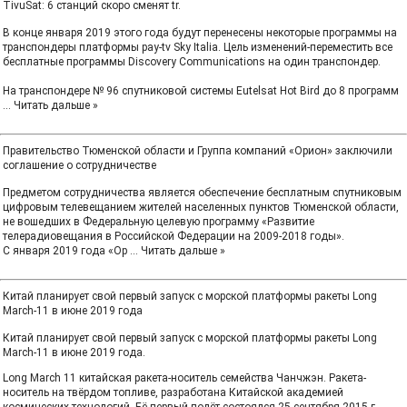
TivuSat: 6 станций скоро сменят tr.
В конце января 2019 этого года будут перенесены некоторые программы на
транспондеры платформы pay-tv Sky Italia. Цель изменений-переместить все
бесплатные программы Discovery Communications на один транспондер.
На транспондере № 96 спутниковой системы Eutelsat Hot Bird до 8 программ
...
Читать дальше »
Правительство Тюменской области и Группа компаний «Орион» заключили
соглашение о сотрудничестве
Предметом сотрудничества является обеспечение бесплатным спутниковым
цифровым телевещанием жителей населенных пунктов Тюменской области,
не вошедших в Федеральную целевую программу «Развитие
телерадиовещания в Российской Федерации на 2009-2018 годы».
С января 2019 года «Ор
...
Читать дальше »
Китай планирует свой первый запуск с морской платформы ракеты Long
March-11 в июне 2019 года
Китай планирует свой первый запуск с морской платформы ракеты Long
March-11 в июне 2019 года.
Long March 11 китайская ракета-носитель семейства Чанчжэн. Ракета-
носитель на твёрдом топливе, разработана Китайской академией