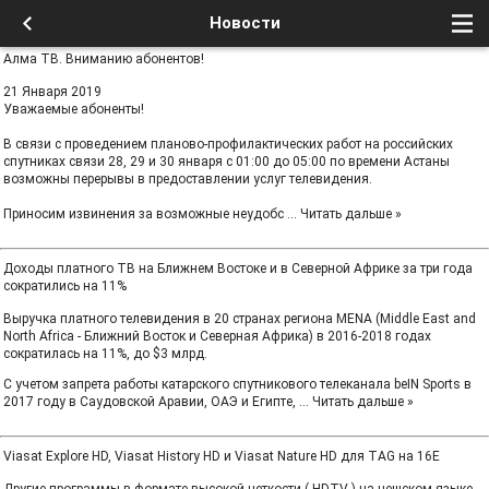
Новости
Алма ТВ. Вниманию абонентов!
21 Января 2019
Уважаемые абоненты!
В связи с проведением планово-профилактических работ на российских
спутниках связи 28, 29 и 30 января с 01:00 до 05:00 по времени Астаны
возможны перерывы в предоставлении услуг телевидения.
Приносим извинения за возможные неудобс
...
Читать дальше »
Доходы платного ТВ на Ближнем Востоке и в Северной Африке за три года
сократились на 11%
Выручка платного телевидения в 20 странах региона MENA (Middle East and
North Africa - Ближний Восток и Северная Африка) в 2016-2018 годах
сократилась на 11%, до $3 млрд.
С учетом запрета работы катарского спутникового телеканала beIN Sports в
2017 году в Саудовской Аравии, ОАЭ и Египте,
...
Читать дальше »
Viasat Explore HD, Viasat History HD и Viasat Nature HD для TAG на 16E