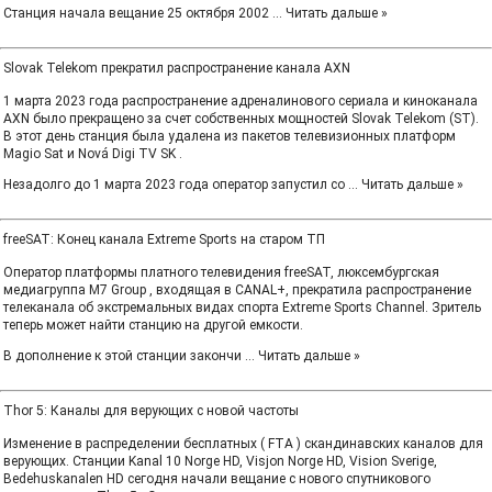
Станция начала вещание 25 октября 2002
...
Читать дальше »
Slovak Telekom прекратил распространение канала AXN
1 марта 2023 года распространение адреналинового сериала и киноканала
AXN было прекращено за счет собственных мощностей Slovak Telekom (ST).
В этот день станция была удалена из пакетов телевизионных платформ
Magio Sat и Nová Digi TV SK .
Незадолго до 1 марта 2023 года оператор запустил со
...
Читать дальше »
freeSAT: Конец канала Extreme Sports на старом ТП
Оператор платформы платного телевидения freeSAT, люксембургская
медиагруппа M7 Group , входящая в CANAL+, прекратила распространение
телеканала об экстремальных видах спорта Extreme Sports Channel. Зритель
теперь может найти станцию ​​на другой емкости.
В дополнение к этой станции закончи
...
Читать дальше »
Thor 5: Каналы для верующих с новой частоты
Изменение в распределении бесплатных ( FTA ) скандинавских каналов для
верующих. Станции Kanal 10 Norge HD, Visjon Norge HD, Vision Sverige,
Bedehuskanalen HD сегодня начали вещание с нового спутникового