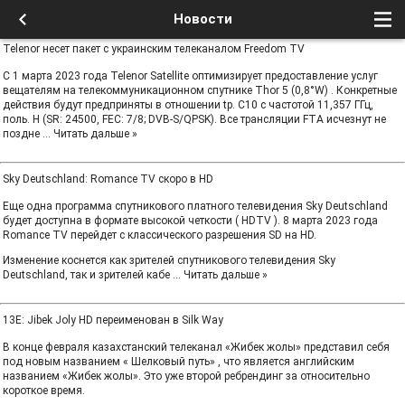
Новости
Telenor несет пакет с украинским телеканалом Freedom TV
С 1 марта 2023 года Telenor Satellite оптимизирует предоставление услуг
вещателям на телекоммуникационном спутнике Thor 5 (0,8°W) . Конкретные
действия будут предприняты в отношении tp. С10 с частотой 11,357 ГГц,
поль. H (SR: 24500, FEC: 7/8; DVB-S/QPSK). Все трансляции FTA исчезнут не
поздне
...
Читать дальше »
Sky Deutschland: Romance TV скоро в HD
Еще одна программа спутникового платного телевидения Sky Deutschland
будет доступна в формате высокой четкости ( HDTV ). 8 марта 2023 года
Romance TV перейдет с классического разрешения SD на HD.
Изменение коснется как зрителей спутникового телевидения Sky
Deutschland, так и зрителей кабе
...
Читать дальше »
13E: Jibek Joly HD переименован в Silk Way
В конце февраля казахстанский телеканал «Жибек жолы» представил себя
под новым названием « Шелковый путь» , что является английским
названием «Жибек жолы». Это уже второй ребрендинг за относительно
короткое время.