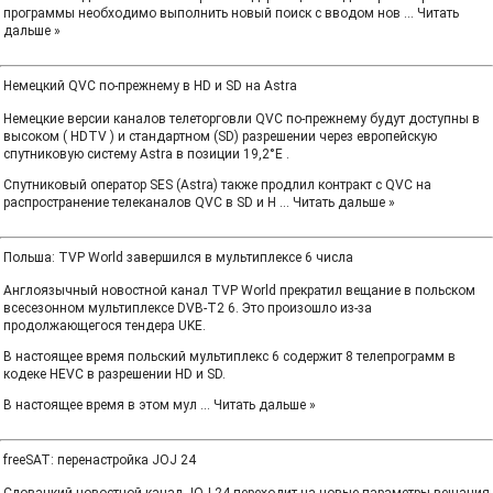
программы необходимо выполнить новый поиск с вводом нов
...
Читать
дальше »
Немецкий QVC по-прежнему в HD и SD на Astra
Немецкие версии каналов телеторговли QVC по-прежнему будут доступны в
высоком ( HDTV ) и стандартном (SD) разрешении через европейскую
спутниковую систему Astra в позиции 19,2°E .
Спутниковый оператор SES (Astra) также продлил контракт с QVC на
распространение телеканалов QVC в SD и H
...
Читать дальше »
Польша: TVP World завершился в мультиплексе 6 числа
Англоязычный новостной канал TVP World прекратил вещание в польском
всесезонном мультиплексе DVB-T2 6. Это произошло из-за
продолжающегося тендера UKE.
В настоящее время польский мультиплекс 6 содержит 8 телепрограмм в
кодеке HEVC в разрешении HD и SD.
В настоящее время в этом мул
...
Читать дальше »
freeSAT: перенастройка JOJ 24