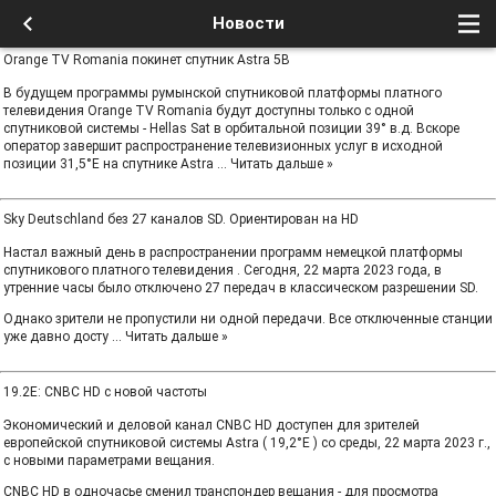
Новости
Orange TV Romania покинет спутник Astra 5B
В будущем программы румынской спутниковой платформы платного
телевидения Orange TV Romania будут доступны только с одной
спутниковой системы - Hellas Sat в орбитальной позиции 39° в.д. Вскоре
оператор завершит распространение телевизионных услуг в исходной
позиции 31,5°E на спутнике Astra
...
Читать дальше »
Sky Deutschland без 27 каналов SD. Ориентирован на HD
Настал важный день в распространении программ немецкой платформы
спутникового платного телевидения . Сегодня, 22 марта 2023 года, в
утренние часы было отключено 27 передач в классическом разрешении SD.
Однако зрители не пропустили ни одной передачи. Все отключенные станции
уже давно досту
...
Читать дальше »
19.2E: CNBC HD с новой частоты
Экономический и деловой канал CNBC HD доступен для зрителей
европейской спутниковой системы Astra ( 19,2°E ) со среды, 22 марта 2023 г.,
с новыми параметрами вещания.
CNBC HD в одночасье сменил транспондер вещания - для просмотра