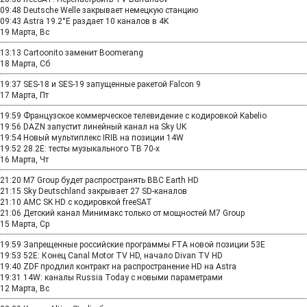
09:48
Deutsche Welle закрывает немецкую станцию
09:43
Astra 19.2°E раздает 10 каналов в 4K
19 Марта, Вс
13:13
Cartoonito заменит Boomerang
18 Марта, Сб
19:37
SES-18 и SES-19 запущенные ракетой Falcon 9
17 Марта, Пт
19:59
Французское коммерческое телевидение с кодировкой Kabelio
19:56
DAZN запустит линейный канал на Sky UK
19:54
Новый мультиплекс IRIB на позиции 14W
19:52
28.2E: тесты музыкального ТВ 70-х
16 Марта, Чт
21:20
M7 Group будет распространять BBC Earth HD
21:15
Sky Deutschland закрывает 27 SD-каналов
21:10
AMC SK HD с кодировкой freeSAT
21:06
Детский канал Минимакс только от мощностей M7 Group
15 Марта, Ср
19:59
Запрещенные российские программы FTA новой позиции 53E
19:53
52E: Конец Canal Motor TV HD, начало Divan TV HD
19:40
ZDF продлил контракт на распространение HD на Astra
19:31
14W: каналы Russia Today с новыми параметрами
12 Марта, Вс