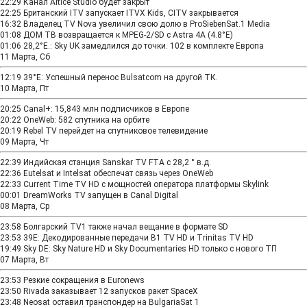
22:29
Канал Altice Studio будет закрыт
22:25
Британский ITV запускает ITVX Kids, CITV закрывается
16:32
Владелец TV Nova увеличил свою долю в ProSiebenSat.1 Media
01:08
ДОМ ТВ возвращается к MPEG-2/SD с Astra 4A (4.8°E)
01:06
28,2°E.: Sky UK замедлился до точки. 102 в комплекте Европа
11 Марта, Сб
12:19
39°E: Успешный перенос Bulsatcom на другой ТК.
10 Марта, Пт
20:25
Canal+: 15,843 млн подписчиков в Европе
20:22
OneWeb: 582 спутника на орбите
20:19
Rebel TV перейдет на спутниковое телевидение
09 Марта, Чт
22:39
Индийская станция Sanskar TV FTA с 28,2 ° в.д.
22:36
Eutelsat и Intelsat обеспечат связь через OneWeb
22:33
Current Time TV HD с мощностей оператора платформы Skylink
00:01
DreamWorks TV запущен в Canal Digital
08 Марта, Ср
23:58
Болгарский TV1 также начал вещание в формате SD
23:53
39E: Декодированные передачи B1 TV HD и Trinitas TV HD
19:49
Sky DE: Sky Nature HD и Sky Documentaries HD только с нового ТП
07 Марта, Вт
23:53
Резкие сокращения в Euronews
23:50
Rivada заказывает 12 запусков ракет SpaceX
23:48
Neosat оставил транспондер на BulgariaSat 1