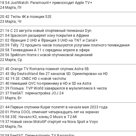
18:54
JustWatch: Paramount+ превосходит Apple TV+
24 Марта, Пт
20:42
Тесты 4K в позиции 52E
23 Марта, Чт
21:16
С 23 августа новый спортивный телеканал Dyn
21:04
Spacecom расширяет зону покрытия в Африке
21:02
Франция 2 UHD и Франция 3 UHD на TNT и Canal+
20:59
Telly: 72 процента чехов пользуются услугами платного телевидения
20:58
Телевидение А 11 с середины апреля в эфире
20:56
Spektrum Home с новой спутниковой лицензией
22 Марта, Ср
21:45
Orange TV Romania покинет спутник Astra 5B
21:43
Sky Deutschland без 27 каналов SD. Ориентирован на HD
21:42
19.2E: CNBC HD с новой частоты
21:40
Немецкий QVC по-прежнему в HD и SD на Astra
21:39
Польша: TVP World завершился в мультиплексе 6 числа
21:37
freeSAT: перенастройка JOJ 24
21 Марта, Вт
21:44
Первые спутники Kuiper полетят в начале мая 2023 года.
20:01
Prima COOL отмечает четырнадцать лет на экранах
19:58
33E: Начало K3, конец O Music в T2-MI
19:37
Новый сезон MotoGP стартует на Nova Sport и Voyo
20 Марта, Пн
20:58
freeSAT: Перенастроить TV Barrandov