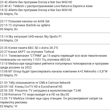
23:42
Allente без программ Disney и Nat Geo Wild HD
23:40
A1 Telekom с распространением Love Nature в Европе и Азии
18:32
Allente без программ Disney и Nat Geo Wild HD
06 Марта, Пн
23:17
Польские каналы на Antik Sat
23:15
72 спутника Starlink на орбите
05 Марта, Вс
15:14
Sky запускает UHD-канал Sky Sports F1​
04 Марта, Сб
23:35
Копия пакета BBC SD с Astra 28.2°E
23:27
Канал АКРТ на спутнике Türksat
13:11
Телекомпания "СТРИМ" до 15 марта переведёт все свои тематические
телеканалы на частоту 11531 Ггц спутника ABS-2A.
13:10
Mediascope представил рейтинги популярных телесериалов и программ
среди россиян за 2022
13:08
M7 Group будет транслировать каналы компании A+E Networks с 0,8°W
03 Марта, Пт
21:03
Telly отказывается от CNN и Cartoon Network
20:59
16E: Конец CroTV HD и Eurochannel HD
20:56
33E: Posavina TV запущена в мультиплексоре T2-MI
12:08
Romance TV скоро выйдет и в HD на Sky DE
12:05
TV Markíza готовит еще одну станцию. Он рассматривает запрет на
перемотку рекламы
02 Марта, Чт