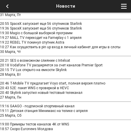
Новости
31 Марта, Пт
20:55
SpaceX запускает еще 56 спутников Starlink
19:36
SpaceX запускает еще 56 спутников Starlink
19:30
Magio с большой выборкой программ
19:27
MALL.TV переходит на Fameplay с 1 апреля
19:22
REBEL TV покинул спутник Astra
10:27
Как осуществить в pin up вход в личный кабинет для игры в слоты
30 Марта, Чт
20:21
SES о возможном слиянии с Intelsat
20:18
Vodafone TV расширяется за счет каналов Premier Sport
20:15
TV Lux открыто на емкости Skylink
28 Марта, Вт
20:46
T-Mobile TV предлагает Voyo start, полная версия платно
20:43
52E: пакет WNS с проверкой в ​​HEVC
20:40
Skylink запустил новый тестовый телеканал
27 Марта, Пн
19:16
GAAGO - подписной спортивный канал
19:11
Детская станция Минимакс на телике с апреля
25 Марта, Сб
19:00
Примеры тестов каналов 4K от WNS
18:57
Скоро Euronews Молдова