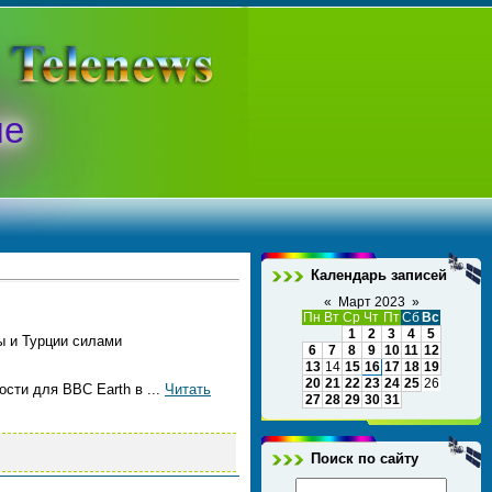
ые
Календарь записей
«
Март 2023
»
Пн
Вт
Ср
Чт
Пт
Сб
Вс
1
2
3
4
5
ы и Турции силами
6
7
8
9
10
11
12
13
14
15
16
17
18
19
20
21
22
23
24
25
26
ости для BBC Earth в
...
Читать
27
28
29
30
31
Поиск по сайту