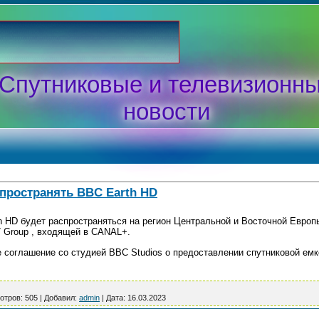
Спутниковые и телевизионн
новости
спространять BBC Earth HD
 HD будет распространяться на регион Центральной и Восточной Европ
 Group , входящей в CANAL+.
 соглашение со студией BBC Studios о предоставлении спутниковой емк
отров:
505
|
Добавил:
admin
|
Дата:
16.03.2023