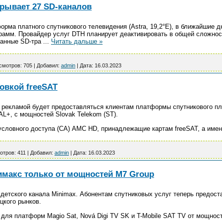
крывает 27 SD-каналов
орма платного спутникового телевидения (Astra, 19,2°E), в ближайшие 
рамм. Провайдер услуг DTH планирует деактивировать в общей сложнос
ванные SD-тра
...
Читать дальше »
смотров:
705
|
Добавил:
admin
|
Дата:
16.03.2023
овкой freeSAT
рекламой будет предоставляться клиентам платформы спутникового пла
L+, с мощностей Slovak Telekom (ST).
условного доступа (CA) AMC HD, принадлежащие картам freeSAT, а име
отров:
411
|
Добавил:
admin
|
Дата:
16.03.2023
имакс только от мощностей M7 Group
детского канала Minimax. Абонентам спутниковых услуг теперь предост
цкого рынков.
для платформ Magio Sat, Nová Digi TV SK и T-Mobile SAT TV от мощнос