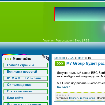
Главная
|
Регистрация
|
Вход
|
RSS
Главная
»
2023
»
Март
»
16
Меню сайта
M7 Group будет ра
Главная страница
Вся лента новостей
Документальный канал BBC Earth
люксембургской медиагруппы M7
IPTV и OTT TV онлайн
M7 Group подписала многолетнее
On телевидение
дальше »
Статьи по темам
Блог сайта
Категория:
Новости телеканалов
|
Просм
Форум о спутниковом