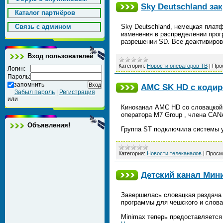
Sky Deutschland за
Каталог партнёров
Cвязь с админом
Sky Deutschland, немецкая платф
изменения в распределении прог
разрешении SD. Все деактивиро
Вход пользователей
Категория:
Новости операторов ТВ
|
Про
Логин:
Пароль:
запомнить
AMC SK HD с кодир
Забыл пароль
|
Регистрация
или
Киноканал AMC HD со словацкой 
оператора M7 Group , члена CANA
Объявления!
Группа ST подключила системы 
Категория:
Новости телеканалов
|
Просм
Детский канал Мин
Завершилась словацкая раздача 
программы для чешского и слова
Minimax теперь предоставляется 