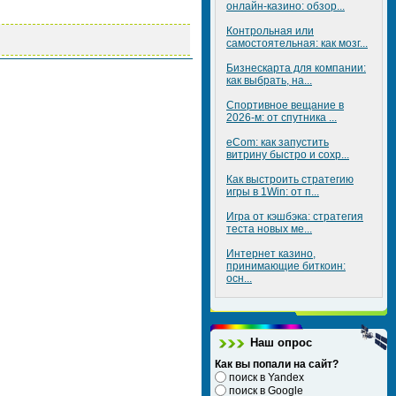
онлайн-казино: обзор...
Контрольная или
самостоятельная: как мозг...
Бизнескарта для компании:
как выбрать, на...
Спортивное вещание в
2026-м: от спутника ...
eCom: как запустить
витрину быстро и сохр...
Как выстроить стратегию
игры в 1Win: от п...
Игра от кэшбэка: стратегия
теста новых ме...
Интернет казино,
принимающие биткоин:
осн...
Наш опрос
Как вы попали на сайт?
поиск в Yandex
поиск в Google