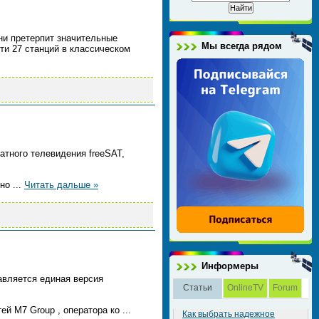
дни претерпит значительные
Мы всегда рядом
ти 27 станций в классическом
тного телевидения freeSAT,
нно
...
Читать дальше »
Информеры
авляется единая версия
Статьи
OnlineTV
Forum
тей M7 Group , оператора ко
...
Как выбрать надежное