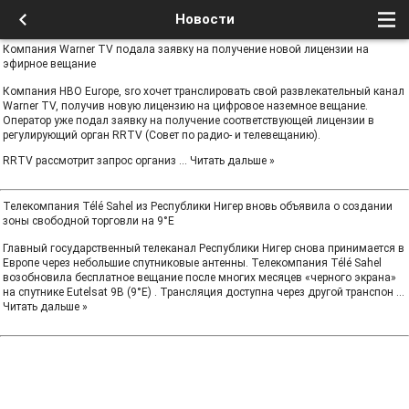
Новости
Компания Warner TV подала заявку на получение новой лицензии на
эфирное вещание
Компания HBO Europe, sro хочет транслировать свой развлекательный канал
Warner TV, получив новую лицензию на цифровое наземное вещание.
Оператор уже подал заявку на получение соответствующей лицензии в
регулирующий орган RRTV (Совет по радио- и телевещанию).
RRTV рассмотрит запрос организ
...
Читать дальше »
Телекомпания Télé Sahel из Республики Нигер вновь объявила о создании
зоны свободной торговли на 9°E
Главный государственный телеканал Республики Нигер снова принимается в
Европе через небольшие спутниковые антенны. Телекомпания Télé Sahel
возобновила бесплатное вещание после многих месяцев «черного экрана»
на спутнике Eutelsat 9B (9°E) . Трансляция доступна через другой транспон
...
Читать дальше »